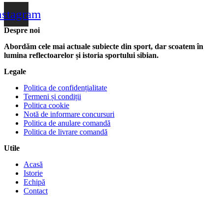
nstagram
Despre noi
Abordăm cele mai actuale subiecte din sport, dar scoatem în
lumina reflectoarelor și istoria sportului sibian.
Legale
Politica de confidențialitate
Termeni și condiții
Politica cookie
Notă de informare concursuri
Politica de anulare comandă
Politica de livrare comandă
Utile
Acasă
Istorie
Echipă
Contact