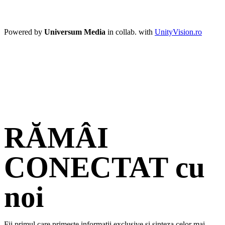
Powered by
Universum Media
in collab. with
UnityVision.ro
RĂMÂI
CONECTAT cu
noi
Fii primul care primește informații exclusive și sinteza celor mai