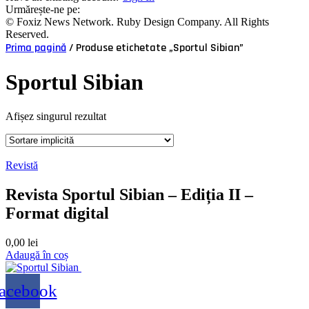
Urmărește-ne pe:
© Foxiz News Network. Ruby Design Company. All Rights
Reserved.
Prima pagină
/ Produse etichetate „Sportul Sibian”
Sportul Sibian
Afișez singurul rezultat
Revistă
Revista Sportul Sibian – Ediția II –
Format digital
0,00
lei
Adaugă în coș
acebook