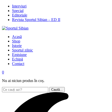
Interviuri
Special
Editoriale
Revista Sportul Sibian – ED II
Acasă
Shop
Istorie
Sportul zilnic
Emisiune
Echipă
Contact
0
Nu ai niciun produs în coș.