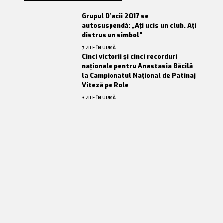
Grupul D’acii 2017 se
autosuspendă: „Ați ucis un club. Ați
distrus un simbol”
7 ZILE ÎN URMĂ
Cinci victorii și cinci recorduri
naționale pentru Anastasia Băcilă
la Campionatul Național de Patinaj
Viteză pe Role
3 ZILE ÎN URMĂ