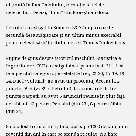
obținută în fața Galațiului, formație la fel de
nefericită… De azi, ”lupii” din Ploiești au două.
Petrolul a câștigat la Sibiu cu 83-77 după o parte
secundă dezamăgitoare și un ultim minut execrabil
pentru elevii sărbătoritului de azi, Tomas Rinkevicius.
Puține de spus despre istoricul meciului. Statistica e
îngrozitoare, CSU a câștigat doar primul set, 21-14, și
le-a pierdut categoric pe celelalte trei, 22-26, 15-19, 19-
24. Dacă ”vulturii” au avut un procentaj decent la 2
puncte, 59% (vs 39% Petrolul), la aruncările de trei
puncte oaspeții au avut 5 aruncări reușite în plus față
de sibieni: 13 pentru Petrolul (din 23), 8 pentru Sibiu
(din 24).
Sala a fost trei sferturi plină, aproape 1200 de fani, unii
reveniți din ani în care se scanda regulat ”Nu bate