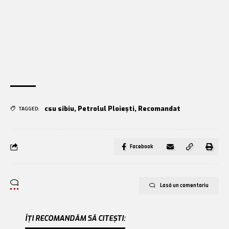
csu sibiu
,
Petrolul Ploiești
,
Recomandat
TAGGED:
Facebook
Lasă un comentariu
ÎȚI RECOMANDĂM SĂ CITEȘTI: