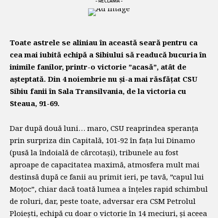
- RECLAMĂ -
Toate astrele se aliniau în această seară pentru ca
cea mai iubită echipă a Sibiului să readucă bucuria în
inimile fanilor, printr-o victorie ”acasă”, atât de
așteptată. Din 4 noiembrie nu și-a mai răsfățat CSU
Sibiu fanii în Sala Transilvania, de la victoria cu
Steaua, 91-69.
Dar după două luni… maro, CSU reaprindea speranța
prin surpriza din Capitală, 101-92 în fața lui Dinamo
(pusă la îndoială de cârcotași), tribunele au fost
aproape de capacitatea maximă, atmosfera mult mai
destinsă după ce fanii au primit ieri, pe tavă, ”capul lui
Moțoc”, chiar dacă toată lumea a înțeles rapid schimbul
de roluri, dar, peste toate, adversar era CSM Petrolul
Ploiești, echipă cu doar o victorie în 14 meciuri, și aceea