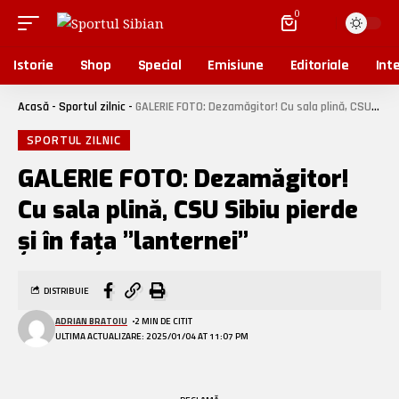
0
Istorie
Shop
Special
Emisiune
Editoriale
Inte
Acasă
-
Sportul zilnic
-
GALERIE FOTO: Dezamăgitor! Cu sala plină, CSU Sibiu pierde și în fața ”lanternei”
SPORTUL ZILNIC
GALERIE FOTO: Dezamăgitor!
Cu sala plină, CSU Sibiu pierde
și în fața ”lanternei”
DISTRIBUIE
ADRIAN BRATOIU
2 MIN DE CITIT
ULTIMA ACTUALIZARE: 2025/01/04 AT 11:07 PM