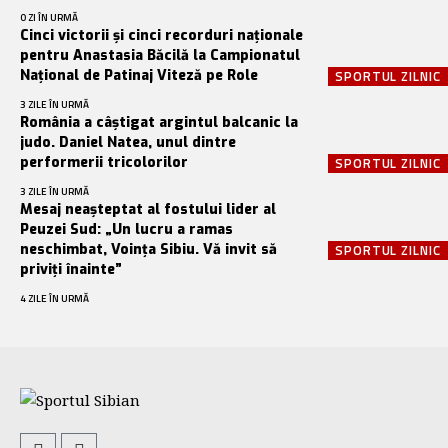
O ZI ÎN URMĂ
Cinci victorii și cinci recorduri naționale
pentru Anastasia Băcilă la Campionatul
Național de Patinaj Viteză pe Role
SPORTUL ZILNIC
3 ZILE ÎN URMĂ
România a câștigat argintul balcanic la
judo. Daniel Natea, unul dintre
performerii tricolorilor
SPORTUL ZILNIC
3 ZILE ÎN URMĂ
Mesaj neașteptat al fostului lider al
Peuzei Sud: „Un lucru a ramas
neschimbat, Voința Sibiu. Vă invit să
SPORTUL ZILNIC
priviți înainte”
4 ZILE ÎN URMĂ