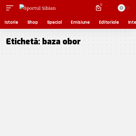
0
Istorie
Shop
Special
Emisiune
Editoriale
Inte
Etichetă:
baza obor