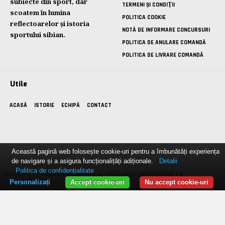
subiecte din sport, dar
TERMENI ȘI CONDIȚII
scoatem în lumina
POLITICA COOKIE
reflectoarelor și istoria
NOTĂ DE INFORMARE CONCURSURI
sportului sibian.
POLITICA DE ANULARE COMANDĂ
POLITICA DE LIVRARE COMANDĂ
Utile
ACASĂ
ISTORIE
ECHIPĂ
CONTACT
Această pagină web folosește cookie-uri pentru a îmbunătăți experiența
de navigare și a asigura funcționalițăți adiționale.
Detalii
Politica de confidențialitate
Powered by
Universum Media
in collab. with
UnityVision.ro
Personalizați
Accept cookie-uri
Nu accept cookie-uri