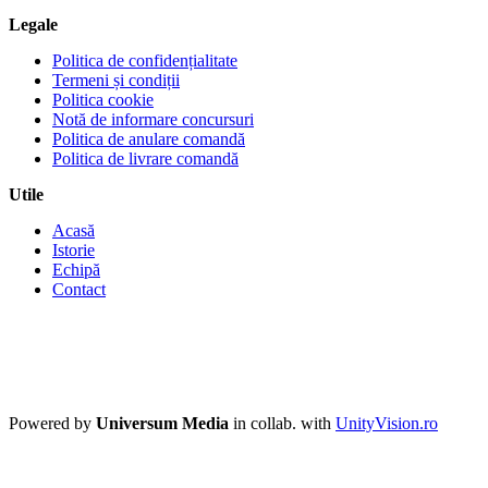
Legale
Politica de confidențialitate
Termeni și condiții
Politica cookie
Notă de informare concursuri
Politica de anulare comandă
Politica de livrare comandă
Utile
Acasă
Istorie
Echipă
Contact
Powered by
Universum Media
in collab. with
UnityVision.ro