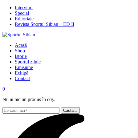
Interviuri
Special
Editoriale
Revista Sportul Sibian – ED II
Acasă
Shop
Istorie
Sportul zilnic
Emisiune
Echipă
Contact
0
Nu ai niciun produs în coș.