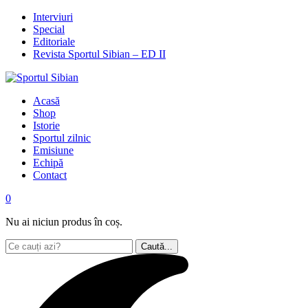
Interviuri
Special
Editoriale
Revista Sportul Sibian – ED II
Acasă
Shop
Istorie
Sportul zilnic
Emisiune
Echipă
Contact
0
Nu ai niciun produs în coș.