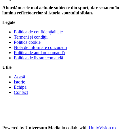
Abordăm cele mai actuale subiecte din sport, dar scoatem în
lumina reflectoarelor și istoria sportului sibian.
Legale
Politica de confidențialitate
Termeni și condiții
Politica cookie
Notă de informare concursuri
Politica de anulare comandă
Politica de livrare comandă
Utile
Acasă
Istorie
Echipă
Contact
Powered by
Universum Media
in collab. with
UnityVision.ro