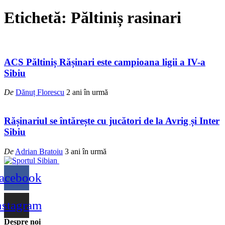
Etichetă:
Păltiniș rasinari
ACS Păltiniș Rășinari este campioana ligii a IV-a
Sibiu
De
Dănuț Florescu
2 ani în urmă
Rășinariul se întărește cu jucători de la Avrig și Inter
Sibiu
De
Adrian Bratoiu
3 ani în urmă
acebook
nstagram
Despre noi