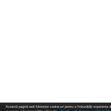
Această pagină web folosește cookie-uri pentru a îmbunătăți experiența 