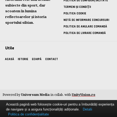
POLITICA DE CONFIDENȚIALITATE
subiecte din sport, dar
TERMENI ȘI CONDIȚII
scoatem în lumina
POLITICA COOKIE
reflectoarelor și istoria
NOTĂ DE INFORMARE CONCURSURI
sportului sibian.
POLITICA DE ANULARE COMANDĂ
POLITICA DE LIVRARE COMANDĂ
Utile
ACASĂ
ISTORIE
ECHIPĂ
CONTACT
Powered by
Universum Media
in collab. with
UnityVision.ro
Această pagină web folosește cookie-uri pentru a îmbunătăți experiența
de navigare și a asigura funcționalițăți adiționale.
Detalii
Politica de confidențialitate