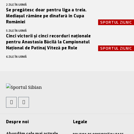
2 ZILE ÎN URMĂ
Se pregătesc doar pentru liga a treia.
Mediașul rămâne pe dinafară în Cupa
României
SPORTUL ZILNIC
5 ZILE ÎN URMĂ
Cinci victorii și cinci recorduri naționale
pentru Anastasia Băcilă la Campionatul
Național de Patinaj Viteză pe Role
SPORTUL ZILNIC
6 ZILE ÎN URMĂ
Despre noi
Legale
Abordăm cele mai actuale