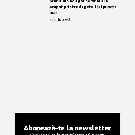
primit din nou gol pe final și a
scăpat printre degete trei puncte
mari
2 ZILE ÎN URMĂ
Abonează-te la newsletter