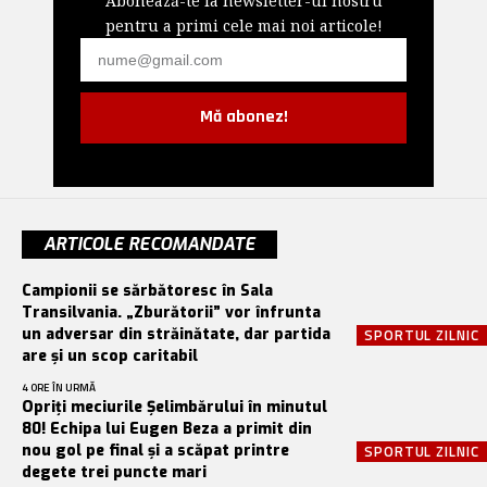
Abonează-te la newsletter-ul nostru
pentru a primi cele mai noi articole!
Mă abonez!
ARTICOLE RECOMANDATE
Campionii se sărbătoresc în Sala
Transilvania. „Zburătorii” vor înfrunta
un adversar din străinătate, dar partida
SPORTUL ZILNIC
are și un scop caritabil
4 ORE ÎN URMĂ
Opriți meciurile Șelimbărului în minutul
80! Echipa lui Eugen Beza a primit din
nou gol pe final și a scăpat printre
SPORTUL ZILNIC
degete trei puncte mari