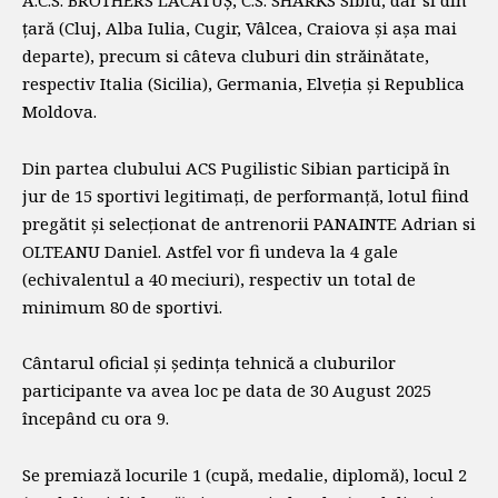
A.C.S. BROTHERS LACATUȘ, C.S. SHARKS Sibiu, dar si din
țară (Cluj, Alba Iulia, Cugir, Vâlcea, Craiova și așa mai
departe), precum si câteva cluburi din străinătate,
respectiv Italia (Sicilia), Germania, Elveția și Republica
Moldova.
Din partea clubului ACS Pugilistic Sibian participă în
jur de 15 sportivi legitimați, de performanță, lotul fiind
pregătit și selecționat de antrenorii PANAINTE Adrian si
OLTEANU Daniel. Astfel vor fi undeva la 4 gale
(echivalentul a 40 meciuri), respectiv un total de
minimum 80 de sportivi.
Cântarul oficial și ședința tehnică a cluburilor
participante va avea loc pe data de 30 August 2025
începând cu ora 9.
Se premiază locurile 1 (cupă, medalie, diplomă), locul 2