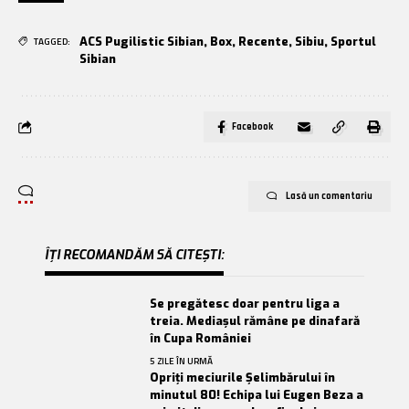
ACS Pugilistic Sibian
,
Box
,
Recente
,
Sibiu
,
Sportul
TAGGED:
Sibian
Facebook
Lasă un comentariu
ÎȚI RECOMANDĂM SĂ CITEȘTI:
Se pregătesc doar pentru liga a
treia. Mediașul rămâne pe dinafară
în Cupa României
5 ZILE ÎN URMĂ
Opriți meciurile Șelimbărului în
minutul 80! Echipa lui Eugen Beza a