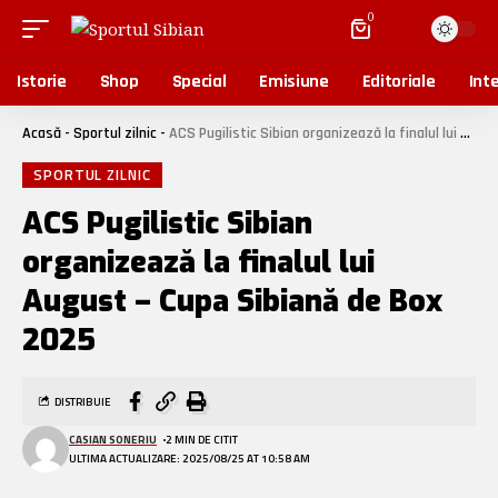
0
Istorie
Shop
Special
Emisiune
Editoriale
Inte
Acasă
-
Sportul zilnic
-
ACS Pugilistic Sibian organizează la finalul lui August – Cupa Sibiană de Box 2025
SPORTUL ZILNIC
ACS Pugilistic Sibian
organizează la finalul lui
August – Cupa Sibiană de Box
2025
DISTRIBUIE
CASIAN SONERIU
2 MIN DE CITIT
ULTIMA ACTUALIZARE: 2025/08/25 AT 10:58 AM