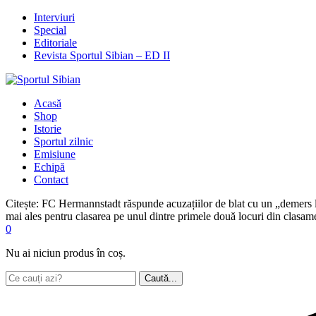
Interviuri
Special
Editoriale
Revista Sportul Sibian – ED II
Acasă
Shop
Istorie
Sportul zilnic
Emisiune
Echipă
Contact
Citește:
FC Hermannstadt răspunde acuzațiilor de blat cu un „demers la 
mai ales pentru clasarea pe unul dintre primele două locuri din clasamen
0
Nu ai niciun produs în coș.