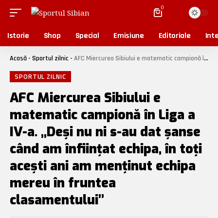
0
Istorie
Shop
Special
Emisiune
Editoriale
Inte
Acasă
-
Sportul zilnic
-
AFC Miercurea Sibiului e matematic campionă în Liga a IV-a. „Deși nu ni s-au dat șanse când am înființat echipa, în toți acești ani am menținut echipa mereu în fruntea clasamentului”
SPORTUL ZILNIC
AFC Miercurea Sibiului e
matematic campionă în Liga a
IV-a. „Deși nu ni s-au dat șanse
când am înființat echipa, în toți
acești ani am menținut echipa
mereu în fruntea
clasamentului”