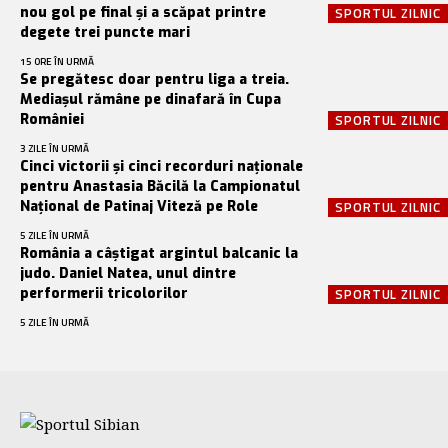
nou gol pe final și a scăpat printre
SPORTUL ZILNIC
degete trei puncte mari
15 ORE ÎN URMĂ
Se pregătesc doar pentru liga a treia.
Mediașul rămâne pe dinafară în Cupa
României
SPORTUL ZILNIC
3 ZILE ÎN URMĂ
Cinci victorii și cinci recorduri naționale
pentru Anastasia Băcilă la Campionatul
Național de Patinaj Viteză pe Role
SPORTUL ZILNIC
5 ZILE ÎN URMĂ
România a câștigat argintul balcanic la
judo. Daniel Natea, unul dintre
performerii tricolorilor
SPORTUL ZILNIC
5 ZILE ÎN URMĂ