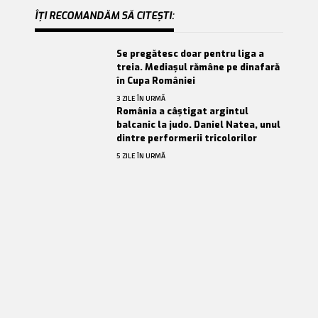
ÎȚI RECOMANDĂM SĂ CITEȘTI:
Se pregătesc doar pentru liga a
treia. Mediașul rămâne pe dinafară
în Cupa României
3 ZILE ÎN URMĂ
România a câștigat argintul
balcanic la judo. Daniel Natea, unul
dintre performerii tricolorilor
5 ZILE ÎN URMĂ