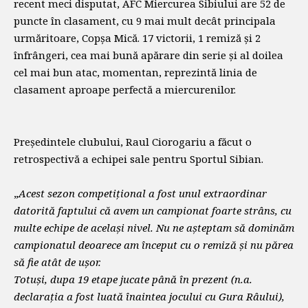
recent meci disputat, AFC Miercurea Sibiului are 52 de
puncte în clasament, cu 9 mai mult decât principala
urmăritoare, Copșa Mică. 17 victorii, 1 remiză și 2
înfrângeri, cea mai bună apărare din serie și al doilea
cel mai bun atac, momentan, reprezintă linia de
clasament aproape perfectă a miercurenilor.
Președintele clubului, Raul Ciorogariu a făcut o
retrospectivă a echipei sale pentru Sportul Sibian.
„
Acest sezon competițional a fost unul extraordinar
datorită faptului că avem un campionat foarte strâns, cu
multe echipe de același nivel. Nu ne așteptam să dominăm
campionatul deoarece am început cu o remiză și nu părea
să fie atât de ușor.
Totuși, dupa 19 etape jucate până în prezent (n.a.
declarația a fost luată înaintea jocului cu Gura Râului),