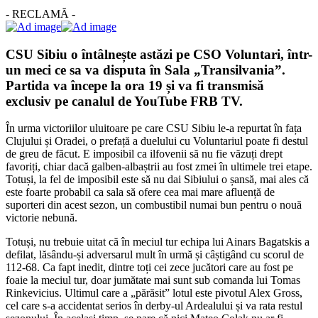
- RECLAMĂ -
CSU Sibiu o întâlnește astăzi pe CSO Voluntari, într-
un meci ce sa va disputa în Sala „Transilvania”.
Partida va începe la ora 19 și va fi transmisă
exclusiv pe canalul de YouTube FRB TV.
În urma victoriilor uluitoare pe care CSU Sibiu le-a repurtat în fața
Clujului și Oradei, o prefață a duelului cu Voluntariul poate fi destul
de greu de făcut. E imposibil ca ilfovenii să nu fie văzuți drept
favoriți, chiar dacă galben-albaștrii au fost zmei în ultimele trei etape.
Totuși, la fel de imposibil este să nu dai Sibiului o șansă, mai ales că
este foarte probabil ca sala să ofere cea mai mare afluență de
suporteri din acest sezon, un combustibil numai bun pentru o nouă
victorie nebună.
Totuși, nu trebuie uitat că în meciul tur echipa lui Ainars Bagatskis a
defilat, lăsându-și adversarul mult în urmă și câștigând cu scorul de
112-68. Ca fapt inedit, dintre toți cei zece jucători care au fost pe
foaie la meciul tur, doar jumătate mai sunt sub comanda lui Tomas
Rinkevicius. Ultimul care a „părăsit” lotul este pivotul Alex Gross,
cel care s-a accidentat serios în derby-ul Ardealului și va rata restul