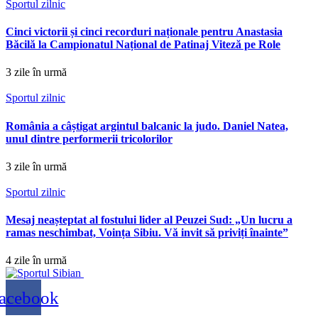
Sportul zilnic
Cinci victorii și cinci recorduri naționale pentru Anastasia
Băcilă la Campionatul Național de Patinaj Viteză pe Role
3 zile în urmă
Sportul zilnic
România a câștigat argintul balcanic la judo. Daniel Natea,
unul dintre performerii tricolorilor
3 zile în urmă
Sportul zilnic
Mesaj neașteptat al fostului lider al Peuzei Sud: „Un lucru a
ramas neschimbat, Voința Sibiu. Vă invit să priviți înainte”
4 zile în urmă
acebook