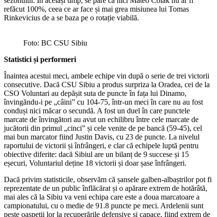
sezonului. În același timp, se pare că nici Mateo Colak nu ar fi
refăcut 100%, ceea ce ar face și mai grea misiunea lui Tomas
Rinkevicius de a se baza pe o rotație viabilă.
Foto: BC CSU Sibiu
Statistici și performeri
Înaintea acestui meci, ambele echipe vin după o serie de trei victorii
consecutive. Dacă CSU Sibiu a produs surpriza la Oradea, cei de la
CSO Voluntari au depășit suta de puncte în fața lui Dinamo,
învingăndu-i pe „câini” cu 104-75, într-un meci în care nu au fost
conduși nici măcar o secundă. A fost un duel în care punctele
marcate de învingători au avut un echilibru între cele marcate de
jucătorii din primul „cinci” și cele venite de pe bancă (59-45), cel
mai bun marcator fiind Justin Davis, cu 23 de puncte. La nivelul
raportului de victorii și înfrângeri, e clar că echipele luptă pentru
obiective diferite: dacă Sibiul are un bilanț de 9 succese și 15
eșecuri, Voluntariul deține 18 victorii și doar șase înfrângeri.
Dacă privim statisticile, observăm că șansele galben-albaștrilor pot fi
reprezentate de un public înflăcărat și o apărare extrem de hotărâtă,
mai ales că la Sibiu va veni echipa care este a doua marcatoare a
campionatului, cu o medie de 91.8 puncte pe meci. Ardelenii sunt
peste oaspeții lor la recuperările defensive și capace, fiind extrem de