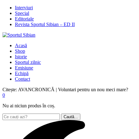
Interviuri
Special
Editoriale
Revista Sportul Sibian – ED II
Acasă
Shop
Istorie
Sportul zilnic
Emisiune
Echipă
Contact
Citește:
AVANCRONICĂ | Voluntari pentru un nou meci mare?
0
Nu ai niciun produs în coș.