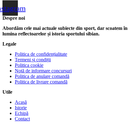
nstagram
Despre noi
Abordăm cele mai actuale subiecte din sport, dar scoatem în
lumina reflectoarelor și istoria sportului sibian.
Legale
Politica de confidențialitate
Termeni și condiții
Politica cookie
Notă de informare concursuri
Politica de anulare comandă
Politica de livrare comandă
Utile
Acasă
Istorie
Echipă
Contact