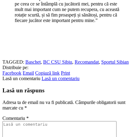
pe ceea ce se întâmplă cu jucătorii mei, pentru că este
mult mai important cum ne putem recupera, cu această
rotație scurtă, și să fim proaspeți și sănătoși, pentru că
fiecare jucător este important pentru mine.”
TAGGED:
Baschet
,
BC CSU Sibiu
,
Recomandat
,
Sportul Sibian
Distribuie pe:
Facebook
Email
Copiază link
Print
Lasă un comentariu
Lasă un comentariu
Lasă un răspuns
Adresa ta de email nu va fi publicată.
Câmpurile obligatorii sunt
marcate cu
*
Comentariu
*