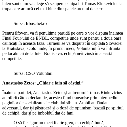
interesant cum va alege să se apere echipa lui Tomas Rinkevicius la
trupa care aruncă cel mai bine din spatele arcului de cerc.
Sursa: frbaschet.ro
Pentru ilfoveni va fi penultima partidă pe care o vor disputa înaintea
Final Four-ului de ENBL, competiție unde sunt pentru a doua oară
calificați în această fază. Turneul se va disputat în capitala Slovaciei,
la Bratislava, acolo unde, în primul meci, Voluntariul îi va înfrunta
pe localnicii de la Inter Bratislava, echipă neînvinsă în această
competiție.
Sursa: CSO Voluntari
Anastasios Zetos: „Chiar e fain să câștigi.”
Înaintea partidei, Anastasios Zetos și antrenorul Tomas Rinkevicius
au oferit câte o declarație, acestea fiind transmise prin intermediul
paginilor de socializare ale clubului sibian. Ambii au lăudat
adversarul, dar își păstrează și o doză de optimism, bazată pe spiritul
de echipă, dar și pe imboldul dat de fani.
O să fie sigur un meci foarte greu, e o echipă bună,