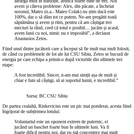
aleargă mult în tranziție, aruncă foarte bine de trei. Noi
avem și câteva probleme: Alex, din păcate, a încheiat
sezonul, Mateo (n.a.- Mateo Colak) nu știm dacă este
100%, dar o să dăm tot ce putem. Ne-am pregătit toată
săptămâna și avem și ritm, pentru că am câștigat trei
meciuri la rând, cred că totul e posibil… jucăm și acasă,
avem fanii cu noi, nimic nu e imposibil”, a declarat
Anastasios Zetos.
Fiind unul dintre jucătorii care a început să fie mult mai mult folosit,
de când cu problemele de lot ale lui CSU Sibiu, Zetos se bucură de
energia pe care echipa a primit-o după victoriile din ultimele trei
etape:
A fost incredibil. Sincer, n-am mai simțit așa de mult și
chiar e fain să câștigi, să ai suportul lumii, e incredibil.”
Sursa: BC CSU Sibiu
De partea cealaltă, Rinkevicius este un pic mai ponderat, acesta fiind
îngrijorat de subțirimea lotului:
Voluntariul este un oponent extrem de puternic, ei
jucând un baschet foarte bun în ultimele luni. Va fi
foarte dificil pentru noi, dar eu mă concentrez mai mult