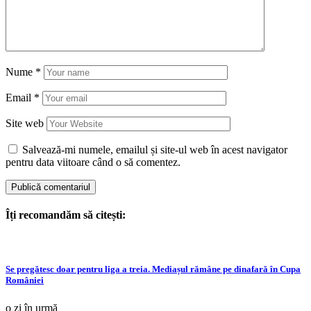
Nume
*
Email
*
Site web
Salvează-mi numele, emailul și site-ul web în acest navigator
pentru data viitoare când o să comentez.
Îți recomandăm să citești:
Se pregătesc doar pentru liga a treia. Mediașul rămâne pe dinafară în Cupa
României
o zi în urmă