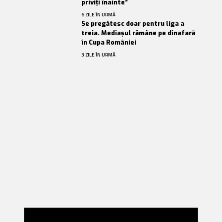
priviți înainte”
6 ZILE ÎN URMĂ
Se pregătesc doar pentru liga a
treia. Mediașul rămâne pe dinafară
în Cupa României
3 ZILE ÎN URMĂ