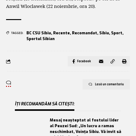
Anwil Wloclawek (22 noiembrie, ora 20).
BC CSU Sibiu
,
Recente
,
Recomandat
,
Sibiu
,
Sport
,
TAGGED:
Sportul Sibian
Facebook
Lasă un comentariu
ÎȚI RECOMANDĂM SĂ CITEȘTI:
Mesaj neașteptat al fostului lider
al Peuzei Sud: „Un lucru a ramas
neschimbat, Voința Sibiu. Vă invit să