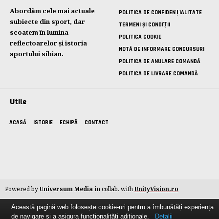
Abordăm cele mai actuale
POLITICA DE CONFIDENȚIALITATE
subiecte din sport, dar
TERMENI ȘI CONDIȚII
scoatem în lumina
POLITICA COOKIE
reflectoarelor și istoria
NOTĂ DE INFORMARE CONCURSURI
sportului sibian.
POLITICA DE ANULARE COMANDĂ
POLITICA DE LIVRARE COMANDĂ
Utile
ACASĂ
ISTORIE
ECHIPĂ
CONTACT
Powered by
Universum Media
in collab. with
UnityVision.ro
Această pagină web folosește cookie-uri pentru a îmbunătăți experiența
de navigare și a asigura funcționalițăți adiționale.
Detalii