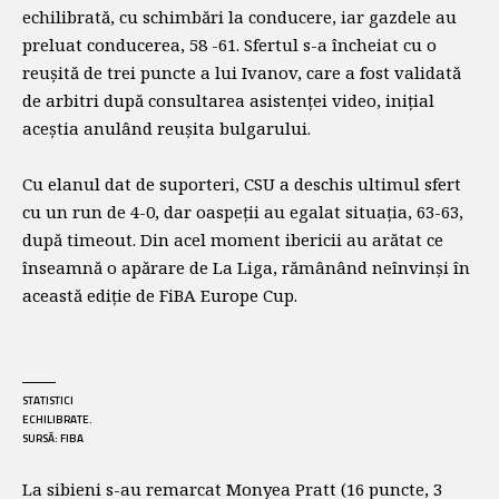
echilibrată, cu schimbări la conducere, iar gazdele au
preluat conducerea, 58 -61. Sfertul s-a încheiat cu o
reușită de trei puncte a lui Ivanov, care a fost validată
de arbitri după consultarea asistenței video, inițial
aceștia anulând reușita bulgarului.
Cu elanul dat de suporteri, CSU a deschis ultimul sfert
cu un run de 4-0, dar oaspeții au egalat situația, 63-63,
după timeout. Din acel moment ibericii au arătat ce
înseamnă o apărare de La Liga, rămânând neînvinși în
această ediție de FiBA Europe Cup.
STATISTICI
ECHILIBRATE.
SURSĂ: FIBA
La sibieni s-au remarcat Monyea Pratt (16 puncte, 3