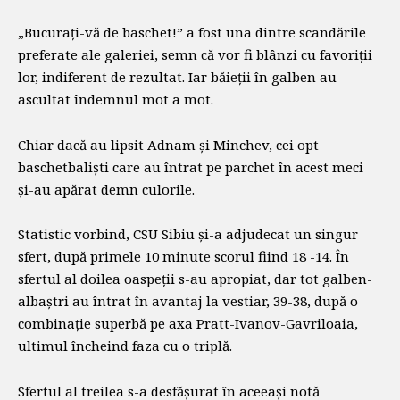
„Bucurați-vă de baschet!” a fost una dintre scandările
preferate ale galeriei, semn că vor fi blânzi cu favoriții
lor, indiferent de rezultat. Iar băieții în galben au
ascultat îndemnul mot a mot.
Chiar dacă au lipsit Adnam și Minchev, cei opt
baschetbaliști care au întrat pe parchet în acest meci
și-au apărat demn culorile.
Statistic vorbind, CSU Sibiu și-a adjudecat un singur
sfert, după primele 10 minute scorul fiind 18 -14. În
sfertul al doilea oaspeții s-au apropiat, dar tot galben-
albaștri au întrat în avantaj la vestiar, 39-38, după o
combinație superbă pe axa Pratt-Ivanov-Gavriloaia,
ultimul încheind faza cu o triplă.
Sfertul al treilea s-a desfășurat în aceeași notă