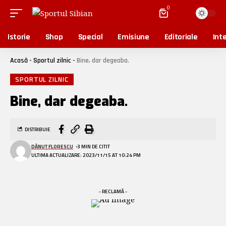
0
Istorie
Shop
Special
Emisiune
Editoriale
Inte
Acasă
-
Sportul zilnic
-
Bine, dar degeaba.
SPORTUL ZILNIC
Bine, dar degeaba.
DISTRIBUIE
DĂNUȚ FLORESCU
3 MIN DE CITIT
ULTIMA ACTUALIZARE: 2023/11/15 AT 10:24 PM
- RECLAMĂ -