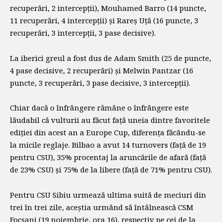
recuperări, 2 intercepții), Mouhamed Barro (14 puncte,
11 recuperări, 4 intercepții) și Rareș Uță (16 puncte, 3
recuperări, 3 intercepții, 3 pase decisive).
La iberici greul a fost dus de Adam Smith (25 de puncte,
4 pase decisive, 2 recuperări) și Melwin Pantzar (16
puncte, 3 recuperări, 3 pase decisive, 3 intercepții).
Chiar dacă o înfrângere rămâne o înfrângere este
lăudabil că vulturii au făcut față uneia dintre favoritele
ediției din acest an a Europe Cup, diferența făcându-se
la micile reglaje. Bilbao a avut 14 turnovers (față de 19
pentru CSU), 35% procentaj la aruncările de afară (față
de 23% CSU) și 75% de la libere (față de 71% pentru CSU).
Pentru CSU Sibiu urmează ultima suită de meciuri din
trei în trei zile, aceștia urmând să întâlnească CSM
Focșani (19 noiembrie, ora 16), respectiv pe cei de la