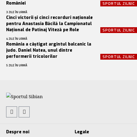
României
SPORTUL ZILNIC
3 ZILE ÎN URMĂ
Cinci victorii și cinci recorduri naționale
pentru Anastasia Băcilă la Campionatul
Național de Patinaj Viteză pe Role
SPORTUL ZILNIC
4 ZILE ÎN URMĂ
România a câștigat argintul balcanic la
judo. Daniel Natea, unul dintre
performerii tricolorilor
SPORTUL ZILNIC
5 ZILE ÎN URMĂ
Despre noi
Legale