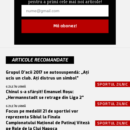
pentru a primi cele mai noi articole!
Mă abonez!
ARTICOLE RECOMANDATE
Grupul D’acii 2017 se autosuspendă: „Ați
ucis un club. Ați distrus un simbol”
SPORTUL ZILNIC
6 ZILE ÎN URMĂ
Chinul s-a sfârșit! Emanuel Roșu:
„Hermannstadt se retrage din Liga 2”
SPORTUL ZILNIC
6 ZILE ÎN URMĂ
Focus pe medalii! 21 de sportivi vor
reprezenta Sibiul la Finala
Campionatului Național de Patinaj Viteză
SPORTUL ZILNIC
pe Role de la Cluj Napoca