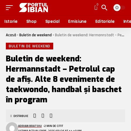
0
Istorie
Shop
Special
Emisiune
Editoriale
Inte
Acasă
-
Buletin de weekend
-
Buletin de weekend: Hermannstadt – Petrolul cap de afiș. Alte 8 evenimente de taekwondo, handbal și baschet în program
BULETIN DE WEEKEND
Buletin de weekend:
Hermannstadt – Petrolul cap
de afiș. Alte 8 evenimente de
taekwondo, handbal și baschet
în program
DISTRIBUIE
ADRIAN BRATOIU
2 MIN DE CITIT
ULTIMA ACTUALIZARE: 2025/03/26 AT 11:10 AM