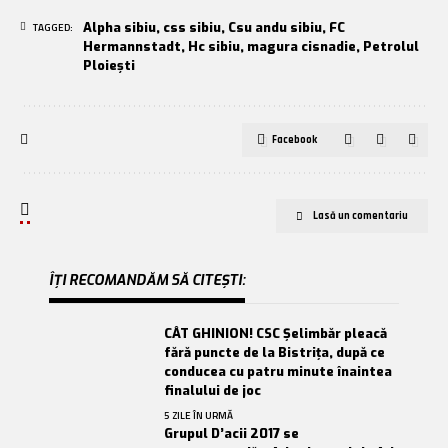
Alpha sibiu
,
css sibiu
,
Csu andu sibiu
,
FC
TAGGED:
Hermannstadt
,
Hc sibiu
,
magura cisnadie
,
Petrolul
Ploiești
Facebook
Lasă un comentariu
ÎȚI RECOMANDĂM SĂ CITEȘTI:
CÂT GHINION! CSC Șelimbăr pleacă
fără puncte de la Bistrița, după ce
conducea cu patru minute înaintea
finalului de joc
5 ZILE ÎN URMĂ
Grupul D’acii 2017 se