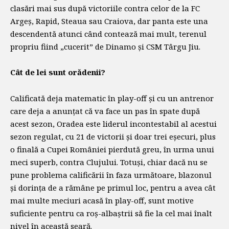
clasări mai sus după victoriile contra celor de la FC
Argeș, Rapid, Steaua sau Craiova, dar panta este una
descendentă atunci când contează mai mult, terenul
propriu fiind „cucerit” de Dinamo și CSM Târgu Jiu.
Cât de lei sunt orădenii?
Calificată deja matematic în play-off și cu un antrenor
care deja a anunțat că va face un pas în spate după
acest sezon, Oradea este liderul incontestabil al acestui
sezon regulat, cu 21 de victorii și doar trei eșecuri, plus
o finală a Cupei României pierdută greu, în urma unui
meci superb, contra Clujului. Totuși, chiar dacă nu se
pune problema calificării în faza următoare, blazonul
și dorința de a rămâne pe primul loc, pentru a avea cât
mai multe meciuri acasă în play-off, sunt motive
suficiente pentru ca roș-albaștrii să fie la cel mai înalt
nivel în această seară.