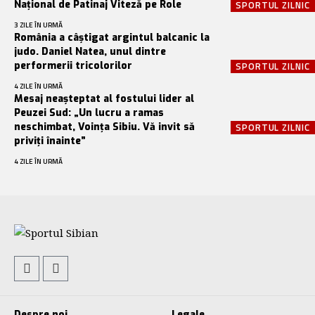
Național de Patinaj Viteză pe Role
SPORTUL ZILNIC
3 ZILE ÎN URMĂ
România a câștigat argintul balcanic la
judo. Daniel Natea, unul dintre
performerii tricolorilor
SPORTUL ZILNIC
4 ZILE ÎN URMĂ
Mesaj neașteptat al fostului lider al
Peuzei Sud: „Un lucru a ramas
neschimbat, Voința Sibiu. Vă invit să
SPORTUL ZILNIC
priviți înainte”
4 ZILE ÎN URMĂ
Despre noi
Legale