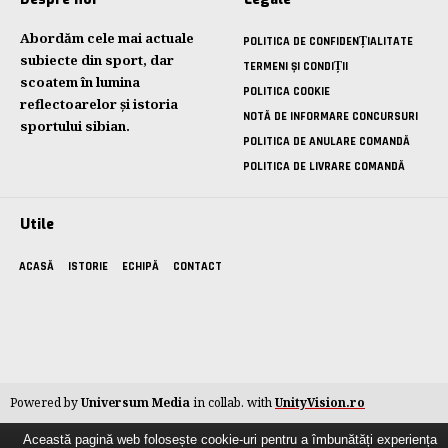
Abordăm cele mai actuale
POLITICA DE CONFIDENȚIALITATE
subiecte din sport, dar
TERMENI ȘI CONDIȚII
scoatem în lumina
POLITICA COOKIE
reflectoarelor și istoria
NOTĂ DE INFORMARE CONCURSURI
sportului sibian.
POLITICA DE ANULARE COMANDĂ
POLITICA DE LIVRARE COMANDĂ
Utile
ACASĂ
ISTORIE
ECHIPĂ
CONTACT
Powered by
Universum Media
in collab. with
UnityVision.ro
Această pagină web folosește cookie-uri pentru a îmbunătăți experiența