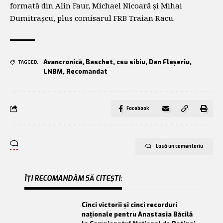
formată din Alin Faur, Michael Nicoară și Mihai
Dumitrașcu, plus comisarul FRB Traian Racu.
Avancronică
,
Baschet
,
csu sibiu
,
Dan Fleșeriu
,
TAGGED:
LNBM
,
Recomandat
Facebook
Lasă un comentariu
ÎȚI RECOMANDĂM SĂ CITEȘTI:
Cinci victorii și cinci recorduri
naționale pentru Anastasia Băcilă