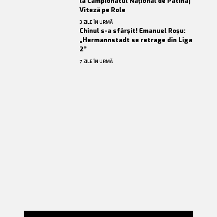
la Campionatul Național de Patinaj
Viteză pe Role
3 ZILE ÎN URMĂ
Chinul s-a sfârșit! Emanuel Roșu:
„Hermannstadt se retrage din Liga
2”
7 ZILE ÎN URMĂ