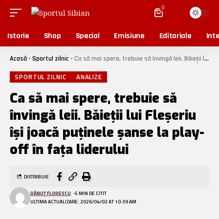
0
Istorie
Shop
Special
Emisiune
Editoriale
Inte
Acasă
-
Sportul zilnic
-
Ca să mai spere, trebuie să învingă leii. Băieții lui Fleșeriu își joacă puținele șanse la play-off în fața liderului
SPORTUL ZILNIC
ANALIZE
Ca să mai spere, trebuie să
învingă leii. Băieții lui Fleșeriu
își joacă puținele șanse la play-
off în fața liderului
DISTRIBUIE
DĂNUȚ FLORESCU
5 MIN DE CITIT
ULTIMA ACTUALIZARE: 2026/04/02 AT 10:39 AM