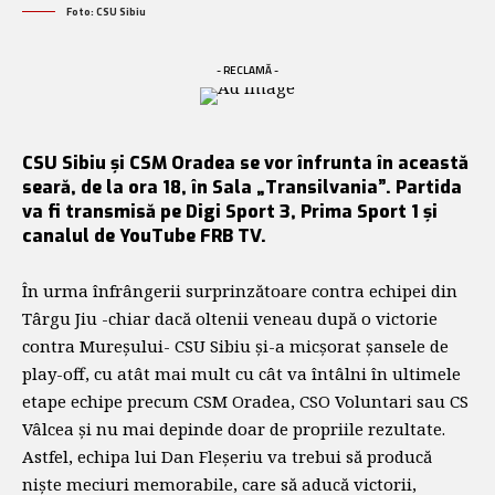
Foto: CSU Sibiu
- RECLAMĂ -
CSU Sibiu și CSM Oradea se vor înfrunta în această
seară, de la ora 18, în Sala „Transilvania”. Partida
va fi transmisă pe Digi Sport 3, Prima Sport 1 și
canalul de YouTube FRB TV.
În urma înfrângerii surprinzătoare contra echipei din
Târgu Jiu -chiar dacă oltenii veneau după o victorie
contra Mureșului- CSU Sibiu și-a micșorat șansele de
play-off, cu atât mai mult cu cât va întâlni în ultimele
etape echipe precum CSM Oradea, CSO Voluntari sau CS
Vâlcea și nu mai depinde doar de propriile rezultate.
Astfel, echipa lui Dan Fleșeriu va trebui să producă
niște meciuri memorabile, care să aducă victorii,