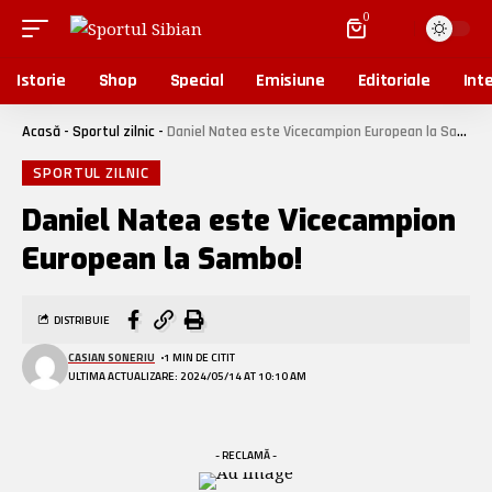
0
Istorie
Shop
Special
Emisiune
Editoriale
Inte
Acasă
-
Sportul zilnic
-
Daniel Natea este Vicecampion European la Sambo!
SPORTUL ZILNIC
Daniel Natea este Vicecampion
European la Sambo!
DISTRIBUIE
CASIAN SONERIU
1 MIN DE CITIT
ULTIMA ACTUALIZARE: 2024/05/14 AT 10:10 AM
- RECLAMĂ -