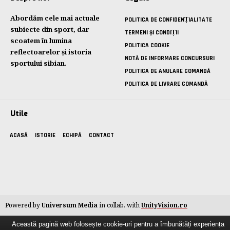
Abordăm cele mai actuale
POLITICA DE CONFIDENȚIALITATE
subiecte din sport, dar
TERMENI ȘI CONDIȚII
scoatem în lumina
POLITICA COOKIE
reflectoarelor și istoria
NOTĂ DE INFORMARE CONCURSURI
sportului sibian.
POLITICA DE ANULARE COMANDĂ
POLITICA DE LIVRARE COMANDĂ
Utile
ACASĂ
ISTORIE
ECHIPĂ
CONTACT
Powered by
Universum Media
in collab. with
UnityVision.ro
Această pagină web folosește cookie-uri pentru a îmbunătăți experiența