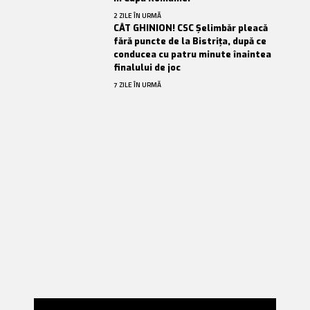
2 ZILE ÎN URMĂ
CÂT GHINION! CSC Șelimbăr pleacă
fără puncte de la Bistrița, după ce
conducea cu patru minute înaintea
finalului de joc
7 ZILE ÎN URMĂ