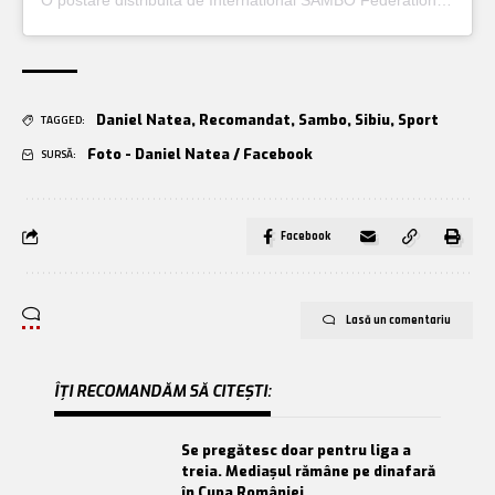
O postare distribuită de International SAMBO Federation (@sambo_fias)
Daniel Natea
,
Recomandat
,
Sambo
,
Sibiu
,
Sport
TAGGED:
Foto - Daniel Natea / Facebook
SURSĂ:
Facebook
Lasă un comentariu
ÎȚI RECOMANDĂM SĂ CITEȘTI:
Se pregătesc doar pentru liga a
treia. Mediașul rămâne pe dinafară
în Cupa României