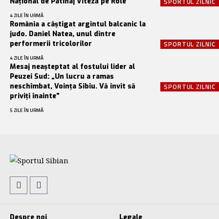
Național de Patinaj Viteză pe Role
SPORTUL ZILNIC
4 ZILE ÎN URMĂ
România a câștigat argintul balcanic la
judo. Daniel Natea, unul dintre
performerii tricolorilor
SPORTUL ZILNIC
4 ZILE ÎN URMĂ
Mesaj neașteptat al fostului lider al
Peuzei Sud: „Un lucru a ramas
neschimbat, Voința Sibiu. Vă invit să
SPORTUL ZILNIC
priviți înainte”
5 ZILE ÎN URMĂ
Despre noi
Legale