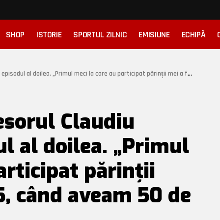
SHOP
ISTORIE
SPORTUL ZILNIC
EMISIUNE
ECHIPĂ
lea. „Primul meci la care au participat părinții mei a fost în 2015, când aveam 50 de ani.”
esorul Claudiu
l al doilea. „Primul
rticipat părinții
15, când aveam 50 de