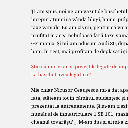
Ți-am spus, noi ne-am văzut de baschetul 
început atunci să vândă blugi, haine, pul
taxe vamale. Eu am zis nu, pentru că voia
profitat în acea nebuloasă fără taxe vama
Germania. Și mi-am adus un Audi 80, după
bani. În rest, mai profitam de deplasări ș
Știu că mai erau și poveștile legate de imp
La baschet avea legături?
Mie chiar Nicușor Ceaușescu mi-a dat ap
fata, stăteam tot în căminul studențesc ș
prezentat la antrenamente. Și m-am trezit
numărul de înmatriculare 1 SB 101, mașina
cheamă tovarășu’ „. M-am dus și el mi-a z