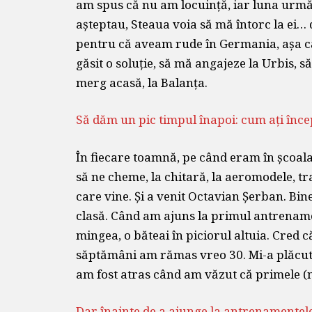
am spus că nu am locuință, iar luna următo
așteptau, Steaua voia să mă întorc la ei
pentru că aveam rude în Germania, așa c
găsit o soluție, să mă angajeze la Urbis, s
merg acasă, la Balanța.
Să dăm un pic timpul înapoi: cum ați înc
În fiecare toamnă, pe când eram în școala
să ne cheme, la chitară, la aeromodele, tra
care vine. Și a venit Octavian Șerban. Bin
clasă. Când am ajuns la primul antrenamen
mingea, o băteai în piciorul altuia. Cred c
săptămâni am rămas vreo 30. Mi-a plăcut
am fost atras când am văzut că primele (n.
Dar înainte de a ajunge la antrenamentele