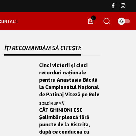
0
CONTACT
ÎȚI RECOMANDĂM SĂ CITEȘTI:
Cinci victorii și cinci
recorduri naționale
pentru Anastasia Băcilă
la Campionatul Național
de Patinaj Viteză pe Role
3 ZILE ÎN URMĂ
CÂT GHINION! CSC
Șelimbăr pleacă fără
puncte de la Bistrița,
după ce conducea cu