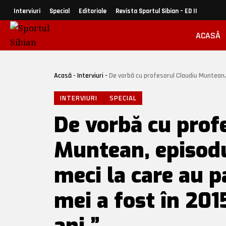
Interviuri
Special
Editoriale
Revista Sportul Sibian – ED II
ACASĂ
Acasă
-
Interviuri
-
De vorbă cu profesorul Claudiu Muntean, episodul al doi
INTERVIURI
SPECIAL
De vorbă cu prof
Muntean, episodu
meci la care au pa
mei a fost în 20