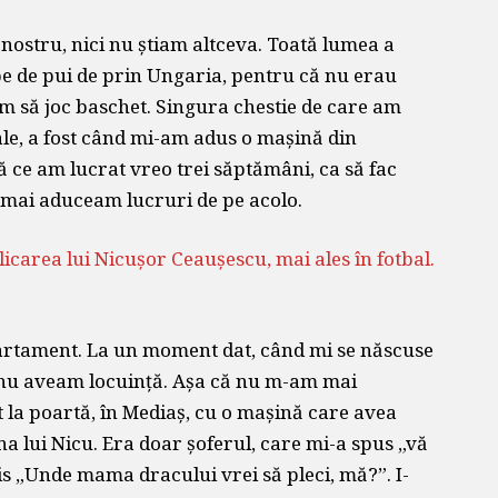
nostru, nici nu știam altceva. Toată lumea a
pe de pui de prin Ungaria, pentru că nu erau
m să joc baschet. Singura chestie de care am
le, a fost când mi-am adus o mașină din
 ce am lucrat vreo trei săptămâni, ca să fac
i mai aduceam lucruri de pe acolo.
licarea lui Nicușor Ceaușescu, mai ales în fotbal.
artament. La un moment dat, când mi se născuse
i nu aveam locuință. Așa că nu m-am mai
 la poartă, în Mediaș, cu o mașină care avea
 lui Nicu. Era doar șoferul, care mi-a spus „vă
is „Unde mama dracului vrei să pleci, mă?”. I-