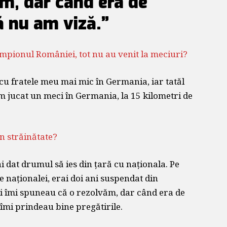
m, dar când era de
ă nu am viză.”
mpionul României, tot nu au venit la meciuri?
cu fratele meu mai mic în Germania, iar tatăl
am jucat un meci în Germania, la 15 kilometri de
în străinătate?
 dat drumul să ies din țară cu naționala. Pe
e naționalei, erai doi ani suspendat din
și îmi spuneau că o rezolvăm, dar când era de
îmi prindeau bine pregătirile.