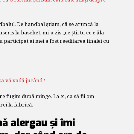
lul. De handbal știam, că se aruncă la
cris la baschet, mi-a zis „ce știi tu ce e ăla
u participat ai mei a fost reeditarea finalei cu
 să vă vadă jucând?
e fugim după minge. La ei, ca să fii om
rei la fabrică.
ă alergau și îmi