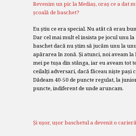
Revenim un pic la Mediaș, oraș ce a dat mu
școală de baschet?
Eu știu ce era special. Nu atât că erau bun
Dar cel mai mult el insista pe jocul unu l
baschet dacă nu știm să jucăm unu la unu.
apărarea în zonă. Și atunci, noi aveam la 
mei pe tușa din stânga, iar eu aveam tot 
ceilalți adversari, dacă făceau niște pași 
Dădeam 40-50 de puncte regulat, la juniori
puncte, indiferent de unde aruncam.
Și ușor, ușor baschetul a devenit o carier