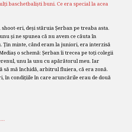
lți baschetbaliști buni. Ce era special la acea
 shoot-eri, deși stăruia Șerban pe treaba asta.
a unu și ne spunea că nu avem ce căuta în
 Țin minte, când eram la juniori, era interzisă
Mediaș o schemă: Șerban îi trecea pe toți colegii
terenul, unu la unu cu apărătorul meu. Iar
că să mă închidă, arbitrul fluiera, că era zonă.
, în condițiile în care aruncările erau de două
ă…