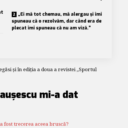
at
„Ei mă tot chemau, mă alergau și îmi
spuneau că o rezolvăm, dar când era de
plecat îmi spuneau că nu am viză.”
găsi și în ediția a doua a revistei „Sportul
eaușescu mi-a dat
 a fost trecerea aceea bruscă?