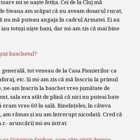
are mi se naște fetița. Cei de la Cluj mă
… de Steaua am scăpat că nu aveam dosarul curat,
ă nu mă puteau angaja în cadrul Armatei. Ei au
ă iau totuși niște bani, dar mi-am zis că mai bine
eput baschetul?
 generală, tot veneau de la Casa Pionierilor ca
foraj, etc. Și mi-am zis că mă înscriu la primul
e, ne-am înscris la baschet vreo jumătate de
t, sala era atât de plină că nici nu puteai bate
ă eram vreo 60 în sală. Bineînțeles, în câteva
, am rămas și nu am întrerupt nicodată. Cred că
r.- aruncări) mi-au intrat.
 cu Octavian Șerban, cam câte știați despre