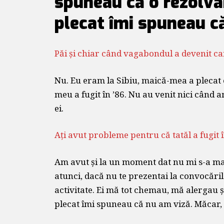
spuneau că o rezolvă
plecat îmi spuneau c
Păi și chiar când vagabondul a devenit ca
Nu. Eu eram la Sibiu, maică-mea a plecat 
meu a fugit în ’86. Nu au venit nici când 
ei.
Ați avut probleme pentru că tatăl a fugit 
Am avut și la un moment dat nu mi s-a mai
atunci, dacă nu te prezentai la convocăril
activitate. Ei mă tot chemau, mă alergau 
plecat îmi spuneau că nu am viză. Măcar, 