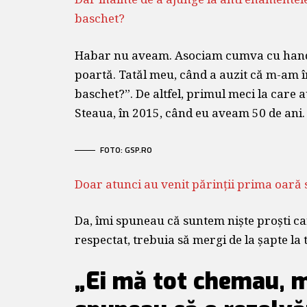
baschet?
Habar nu aveam. Asociam cumva cu handba
poartă. Tatăl meu, când a auzit că m-am îns
baschet?”. De altfel, primul meci la care a
Steaua, în 2015, când eu aveam 50 de ani.
FOTO: GSP.RO
Doar atunci au venit părinții prima oară
Da, îmi spuneau că suntem niște proști car
respectat, trebuia să mergi de la șapte la t
„Ei mă tot chemau, m