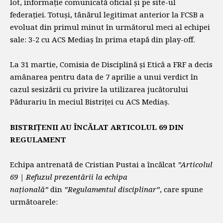
lot, informație comunicată oficial și pe site-ul
federației. Totuși, tânărul legitimat anterior la FCSB a
evoluat din primul minut în următorul meci al echipei
sale: 3-2 cu ACS Mediaș în prima etapă din play-off.
La 31 martie, Comisia de Disciplină și Etică a FRF a decis
amânarea pentru data de 7 aprilie a unui verdict în
cazul sesizării cu privire la utilizarea jucătorului
Pădurariu în meciul Bistriței cu ACS Mediaș.
BISTRIȚENII AU ÎNCĂLAT ARTICOLUL 69 DIN
REGULAMENT
Echipa antrenată de Cristian Pustai a încălcat
”Articolul
69 | Refuzul prezentării la echipa
naţională”
din
”Regulamentul disciplinar”
, care spune
următoarele: