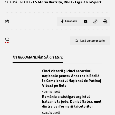
FOTO - CS Gloria Bistrița
,
INFO - Liga 2 ProSport
SURSĂ:
Facebook
Lasă un comentariu
ÎȚI RECOMANDĂM SĂ CITEȘTI:
Cinci victorii și cinci recorduri
naționale pentru Anastasia Băcilă
la Campionatul Național de Patinaj
Viteză pe Role
5 ZILE ÎN URMĂ
România a câștigat argintul
balcanic la judo. Daniel Natea, unul
dintre performerii tricolorilor
6 ZILE ÎN URMĂ