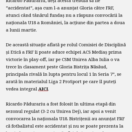
Ricardo Pădurariu, deși acesta trebuia să fie
”accidentat”, așa cum l-a anunțat Gloria către FRF,
atunci când tânărul fundaș nu a răspuns convocării la
naționala U18 a României, la acțiune din partea a doua
a lunii martie.
De această situație aflată pe rolul Comisiei de Disciplină
și Etică a FRF îi poate aduce echipei ACS Mediaș prima
victorie în play-off, iar pe CSM Unirea Alba Iulia o va
trece în clasament peste Gloria Bistrița Năsăud,
principala rivală în lupta pentru locul 1 în Seria 7”, se
arată în materialul Liga 2 ProSport pe care îl puteți
vedea integral
AICI
.
Ricardo Pădurariu a fost folosit în ultima etapă din
sezonul regulat (3-2 cu Unirea Dej), iar apoi a venit
convocarea la naționala U18. Bistrițenii au anunțat FRF
că fotbalistul este accidentat și nu se poate prezenta la