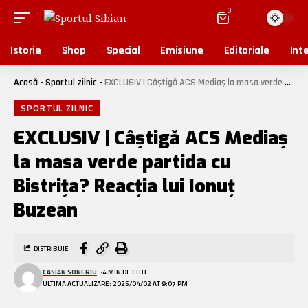
0
Istorie
Shop
Special
Emisiune
Editoriale
Inte
Acasă
-
Sportul zilnic
-
EXCLUSIV | Câștigă ACS Mediaș la masa verde partida cu Bistrița? Reacția lui Ionuț Buzean
SPORTUL ZILNIC
EXCLUSIV | Câștigă ACS Mediaș
la masa verde partida cu
Bistrița? Reacția lui Ionuț
Buzean
DISTRIBUIE
CASIAN SONERIU
4 MIN DE CITIT
ULTIMA ACTUALIZARE: 2025/04/02 AT 9:07 PM