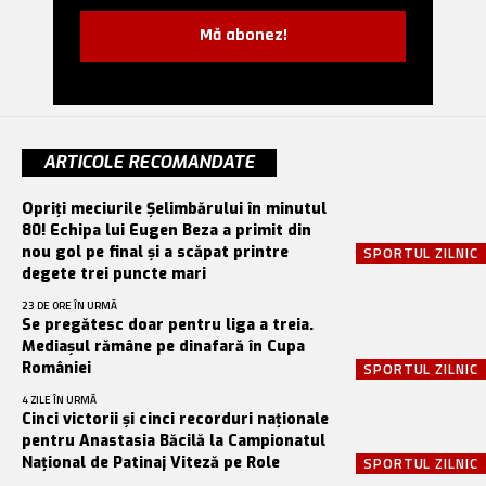
Mă abonez!
ARTICOLE RECOMANDATE
Opriți meciurile Șelimbărului în minutul
80! Echipa lui Eugen Beza a primit din
nou gol pe final și a scăpat printre
SPORTUL ZILNIC
degete trei puncte mari
23 DE ORE ÎN URMĂ
Se pregătesc doar pentru liga a treia.
Mediașul rămâne pe dinafară în Cupa
României
SPORTUL ZILNIC
4 ZILE ÎN URMĂ
Cinci victorii și cinci recorduri naționale
pentru Anastasia Băcilă la Campionatul
Național de Patinaj Viteză pe Role
SPORTUL ZILNIC