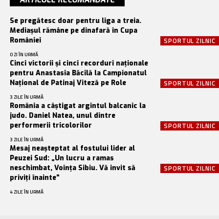
Se pregătesc doar pentru liga a treia.
Mediașul rămâne pe dinafară în Cupa
României
SPORTUL ZILNIC
O ZI ÎN URMĂ
Cinci victorii și cinci recorduri naționale
pentru Anastasia Băcilă la Campionatul
Național de Patinaj Viteză pe Role
SPORTUL ZILNIC
3 ZILE ÎN URMĂ
România a câștigat argintul balcanic la
judo. Daniel Natea, unul dintre
performerii tricolorilor
SPORTUL ZILNIC
3 ZILE ÎN URMĂ
Mesaj neașteptat al fostului lider al
Peuzei Sud: „Un lucru a ramas
neschimbat, Voința Sibiu. Vă invit să
SPORTUL ZILNIC
priviți înainte”
4 ZILE ÎN URMĂ