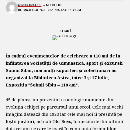
ADRIAN BRATOIU
2 MIN DE CITIT
ULTIMA ACTUALIZARE: 2023/07/12 AT 11:41 PM
- RECLAMĂ -
În cadrul evenimentelor de celebrare a 110 ani de la
înființarea Societății de Gimnastică, sport și excursii
Șoimii Sibiu, mai mulți suporteri și colecționari au
organizat la Biblioteca Astra, între 3 și 17 iulie,
Expoziția ”Șoimii Sibiu – 110 ani”.
45 de planșe au prezentat cronologic momente din
evoluția echipei pe parcursul unui secol. Cele mai vechi
imagini datează din 1920 iar cele mai noi îi prezintă pe
foștii jucători, actuali Old-Boys, în meciurile din ultimii
doi-trei ani pe care le joacă în compania formațiilor