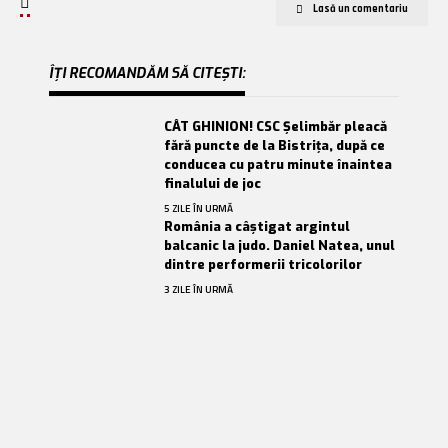
Lasă un comentariu
ÎȚI RECOMANDĂM SĂ CITEȘTI:
CÂT GHINION! CSC Șelimbăr pleacă
fără puncte de la Bistrița, după ce
conducea cu patru minute înaintea
finalului de joc
5 ZILE ÎN URMĂ
România a câștigat argintul
balcanic la judo. Daniel Natea, unul
dintre performerii tricolorilor
3 ZILE ÎN URMĂ