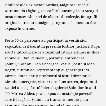
similare ale Gaz Metan Mediaș, Măgura Cisnădie,
Nitramonia Făgăraș, Luceafărul București sau Steagul
Roșu Brașov. Alte zeci de obiecte de colecție, fotografii
originale, tricouri, insigne, programe de meci au fost
expuse în vitrine.
Peste 50 de persoane au participat la vernisajul
expoziției desfășurat în prezența foștilor jucători. Dupa
scurta introducere ce a rezumat istoria echipei în slide-
show-uri, Dan Călinescu, portar și antrenor la
Șoimii, ”Gicanul” Ion Gheorghe, Vasile Șoaită și Ioan
Negru, ultimii doi reprezentanți ai generației ’70,
Mircea Rotar, dar și profesorul și fostul director al
Liceului Energetic, Victor Cornelius Bercea, deputatul
Daniel Rusu și fostul lider al galeriei Șoimilor în anii
’90, Mircea Aldea, și-au expus cu nostalgie poveștile
care îi leagă de Șoimii, au transmis mesaje și au
exprimat dorințe ca acest brand să renască.