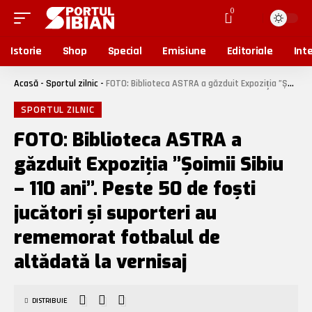
0
Istorie
Shop
Special
Emisiune
Editoriale
Inte
Acasă
-
Sportul zilnic
-
FOTO: Biblioteca ASTRA a găzduit Expoziția ”Șoimii Sibiu – 110 ani”. Peste 50 de foști jucători și suporteri au rememorat fotbalul de altădată la vernisaj
SPORTUL ZILNIC
FOTO: Biblioteca ASTRA a
găzduit Expoziția ”Șoimii Sibiu
– 110 ani”. Peste 50 de foști
jucători și suporteri au
rememorat fotbalul de
altădată la vernisaj
DISTRIBUIE