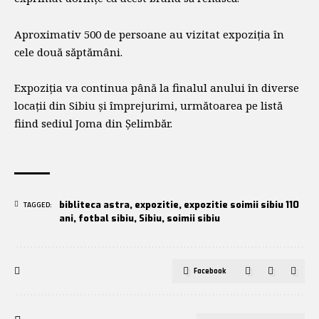
Aproximativ 500 de persoane au vizitat expoziția în
cele două săptămâni.
Expoziția va continua până la finalul anului în diverse
locații din Sibiu și împrejurimi, următoarea pe listă
fiind sediul Joma din Șelimbăr.
bibliteca astra
,
expozitie
,
expozitie soimii sibiu 110
TAGGED:
ani
,
fotbal sibiu
,
Sibiu
,
soimii sibiu
Facebook