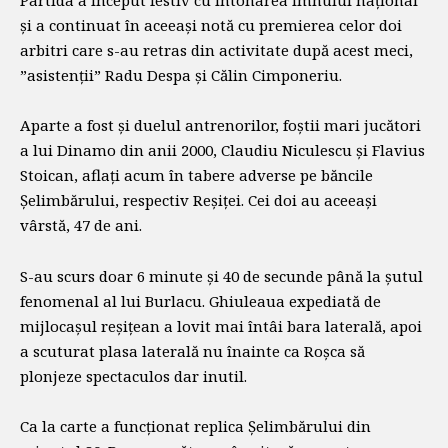
și a continuat în aceeași notă cu premierea celor doi
arbitri care s-au retras din activitate după acest meci,
”asistenții” Radu Despa și Călin Cimponeriu.
Aparte a fost și duelul antrenorilor, foștii mari jucători
a lui Dinamo din anii 2000, Claudiu Niculescu și Flavius
Stoican, aflați acum în tabere adverse pe băncile
Șelimbărului, respectiv Reșiței. Cei doi au aceeași
vârstă, 47 de ani.
S-au scurs doar 6 minute și 40 de secunde până la șutul
fenomenal al lui Burlacu. Ghiuleaua expediată de
mijlocașul reșițean a lovit mai întâi bara laterală, apoi
a scuturat plasa laterală nu înainte ca Roșca să
plonjeze spectaculos dar inutil.
Ca la carte a funcționat replica Șelimbărului din