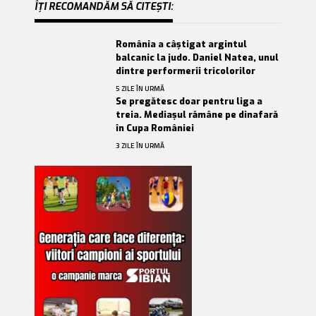
ÎȚI RECOMANDĂM SĂ CITEȘTI:
România a câștigat argintul
balcanic la judo. Daniel Natea, unul
dintre performerii tricolorilor
5 ZILE ÎN URMĂ
Se pregătesc doar pentru liga a
treia. Mediașul rămâne pe dinafară
în Cupa României
3 ZILE ÎN URMĂ