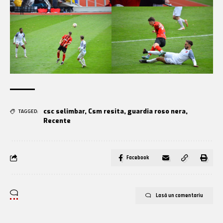
csc selimbar
,
Csm resita
,
guardia roso nera
,
TAGGED:
Recente
Facebook
Lasă un comentariu