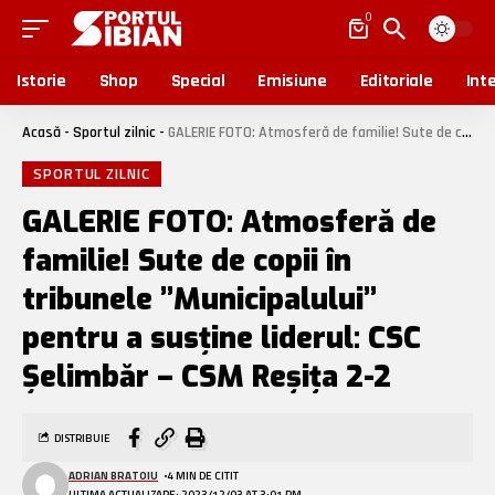
0
Istorie
Shop
Special
Emisiune
Editoriale
Inte
Acasă
-
Sportul zilnic
-
GALERIE FOTO: Atmosferă de familie! Sute de copii în tribunele ”Municipalului” pentru a susține liderul: CSC Șelimbăr – CSM Reșița 2-2
SPORTUL ZILNIC
GALERIE FOTO: Atmosferă de
familie! Sute de copii în
tribunele ”Municipalului”
pentru a susține liderul: CSC
Șelimbăr – CSM Reșița 2-2
DISTRIBUIE
ADRIAN BRATOIU
4 MIN DE CITIT
ULTIMA ACTUALIZARE: 2023/12/03 AT 3:01 PM