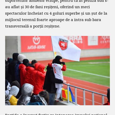
suporterilor ambelor echipe, pentru că în peluza sud s-
au aflat și 30 de fani reșițeni, oferind un meci
spectaculor încheiat cu 4 goluri superbe și un șut de la
mijlocul terenul foarte aproape de a intra sub bara
transversală a porții reșițene.
Partida a început festiv cu intonarea imnului național