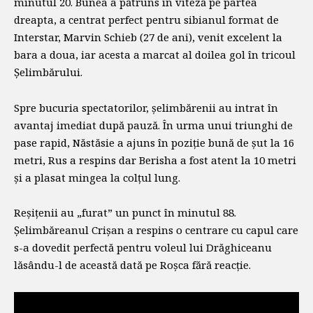
minutul 20. Bunea a pătruns în viteză pe partea
dreapta, a centrat perfect pentru sibianul format de
Interstar, Marvin Schieb (27 de ani), venit excelent la
bara a doua, iar acesta a marcat al doilea gol în tricoul
Șelimbărului.
Spre bucuria spectatorilor, șelimbărenii au intrat în
avantaj imediat după pauză. În urma unui triunghi de
pase rapid, Năstăsie a ajuns în poziție bună de șut la 16
metri, Rus a respins dar Berisha a fost atent la 10 metri
și a plasat mingea la colțul lung.
Reșițenii au „furat” un punct în minutul 88.
Șelimbăreanul Crișan a respins o centrare cu capul care
s-a dovedit perfectă pentru voleul lui Drăghiceanu
lăsându-l de această dată pe Roșca fără reacție.