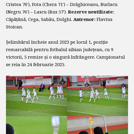
Cristea 76′), Fota (Chera 71′) – Drăghiceanu, Burlacu
(Negru 76′) – Lascu (Rus 57′).
Rezerve neutilizate:
Căpățână, Cega, Sabău, Dolghi.
Antrenor:
Flavius
Stoican.
Șelimbărul încheie anul 2023 pe locul 1, poziție
remarcabilă pentru fotbalul sibian județean, cu 9
victorii, 5 remize și o singură înfrângere. Campionatul
se reia în 24 februarie 2025.