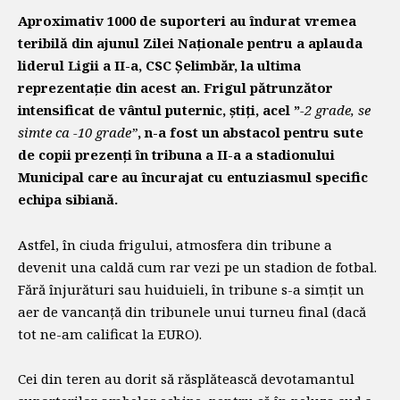
Aproximativ 1000 de suporteri au îndurat vremea
teribilă din ajunul Zilei Naționale pentru a aplauda
liderul Ligii a II-a, CSC Șelimbăr, la ultima
reprezentație din acest an. Frigul pătrunzător
intensificat de vântul puternic, știți, acel ”
-2 grade, se
simte ca -10 grade”
, n-a fost un abstacol pentru sute
de copii prezenți în tribuna a II-a a stadionului
Municipal care au încurajat cu entuziasmul specific
echipa sibiană.
Astfel, în ciuda frigului, atmosfera din tribune a
devenit una caldă cum rar vezi pe un stadion de fotbal.
Fără înjurături sau huiduieli, în tribune s-a simțit un
aer de vancanță din tribunele unui turneu final (dacă
tot ne-am calificat la EURO).
Cei din teren au dorit să răsplătească devotamantul