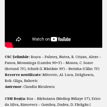
CSC Șelimbăr:
Roșca – Palmeș, Natea, R. Crișan, Alexe –
Panos, Moussinga (Lumbu 90+3′) – Monea, C. Soare
(Rotund 73′), Schieb (I. Năstăsie 39′) – Berisha (Călin 73′)
Rezerve neutilizate:
Mitrovic, Al. Luca, Drăghescu,
Rob. Gliga, Babovic
Antrenor:
Claudiu Niculescu
CSM Reșița:
Rus – Bărboianu (Mediop Ndiaye 57′), Erico
da Silva, Rimovecz – Gomboș, Dudea, D. Fărăgău (