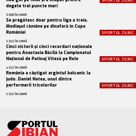
SPORTUL ZILNIC
degete trei puncte mari
O ORĂ ÎN URMĂ
Se pregătesc doar pentru liga a treia.
Mediașul rămâne pe dinafară în Cupa
României
SPORTUL ZILNIC
3 ZILE ÎN URMĂ
Cinci victorii și cinci recorduri naționale
pentru Anastasia Băcilă la Campionatul
Național de Patinaj Viteză pe Role
SPORTUL ZILNIC
4 ZILE ÎN URMĂ
România a câștigat argintul balcanic la
judo. Daniel Natea, unul dintre
performerii tricolorilor
SPORTUL ZILNIC
5 ZILE ÎN URMĂ