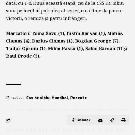
dată, cu 1-0. După această etapă, cei de la CSȘ HC Sibiu
sunt pe locul al patrulea al seriei, cu o linie de patru
victorii, o remiză și patru înfrângeri.
Marcatori: Toma Savu (1), Iustin Bârsan (1), Matias
Cismaș (4), Darius Cismaș (1), Bogdan George (7),
Tudor Oproiu (1), Mihai Pascu (1), Sabin Bârsan (1) și
Raul Prode (3).
Css hc sibiu
,
Handbal
,
Recente
TAGGED:
Facebook