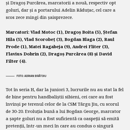
și Dragoș Purcărea, marcatorii a nouă, respectiv opt
goluri, dar și a portarului Adelin Răduțac, cel care a
scos zece mingi din șaisprezece.
Marcatori: Vlad Motoc (1), Dragoș Boita (5), Ștefan
Hila (5), Vlad Scorobeț (3), Bogdan Blaga (2), Raul
Prode (1), Matei Ragabeja (9), Andrei Fliter (3),
Flavius Dobrin (2), Dragoș Purcărea (8) și David
Filter (4).
FOTO: ADRIAN BRĂTOIU
Tot în seria H, dar la juniori 3, lucrurile nu au stat la fel
de bine pentru handbaliștii sibieni, cei care au fost
învinși pe terenul celor de la CSM Târgu Jiu, cu scorul
de 30-20. Evoluția bună a lui Bogdan George, marcator
a șapte goluri nu a fost suficientă ca oaspeții să emită
pretenții, într-un meci în care au condus o singură