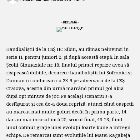
- RECLAMĂ -
Handbaliștii de la CSȘ HC Sibiu, au rămas neînvinși în
seria H, pentru juniori 2, și după această etapă. În sala
Școlii Gimnaziale nr. 18, finalul primei reprize avea să
risipească dubiile, deoarece handbaliștii lui Șofronici și
Damian îi conduceau cu 23-9 pe adversarii de la CSȘ
Craiova, aceștia din urmă marcând primul gol abia
după opt minute de joc. Pe același scenariu s-a
desfășurat și cea de-a doua repriză, atunci când oaspeții
au marcat mai multe goluri decât în prima parte, 14,
dar au mai încasat încă 20, scorul final, 43-23, fiind
unul obținut grație unei evoluții foarte bune a întregii
echipe. De remarcat sunt evoluțiile lui Matei Ragabeja