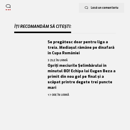
Lasă un comentariu
ÎȚI RECOMANDĂM SĂ CITEȘTI:
Se pregătesc doar pentru liga a
treia. Mediașul rămâne pe dinafară
în Cupa României
3 ZILE ÎN URMĂ
Opriți meciurile Șelimbărului în
minutul 80! Echipa lui Eugen Beza a
primit din nou gol pe final și a
scăpat printre degete trei puncte
mari
17 ORE ÎN URMĂ