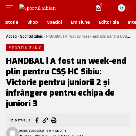
0
Istorie
Shop
Special
Emisiune
Editoriale
Inte
Acasă
-
Sportul zilnic
-
HANDBAL | A fost un week-end plin pentru CSȘ HC Sibiu: Victorie pentru juniorii 2 și înfrângere pentru echipa de juniori 3
SPORTUL ZILNIC
HANDBAL | A fost un week-end
plin pentru CSȘ HC Sibiu:
Victorie pentru juniorii 2 și
înfrângere pentru echipa de
juniori 3
DISTRIBUIE
DĂNUȚ FLORESCU
2 MIN DE CITIT
ULTIMA ACTUALIZARE: 2026/02/22 AT 2:42 PM