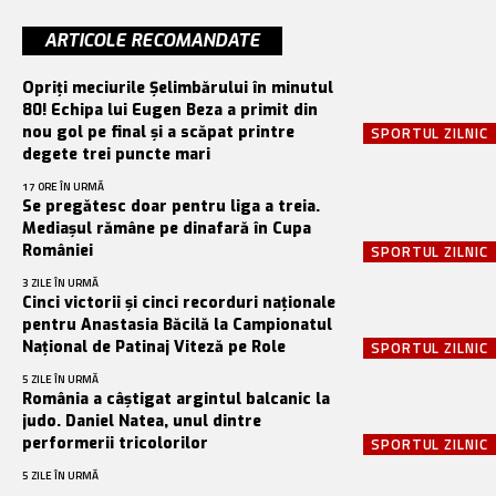
ARTICOLE RECOMANDATE
Opriți meciurile Șelimbărului în minutul
80! Echipa lui Eugen Beza a primit din
nou gol pe final și a scăpat printre
SPORTUL ZILNIC
degete trei puncte mari
17 ORE ÎN URMĂ
Se pregătesc doar pentru liga a treia.
Mediașul rămâne pe dinafară în Cupa
României
SPORTUL ZILNIC
3 ZILE ÎN URMĂ
Cinci victorii și cinci recorduri naționale
pentru Anastasia Băcilă la Campionatul
Național de Patinaj Viteză pe Role
SPORTUL ZILNIC
5 ZILE ÎN URMĂ
România a câștigat argintul balcanic la
judo. Daniel Natea, unul dintre
performerii tricolorilor
SPORTUL ZILNIC
5 ZILE ÎN URMĂ