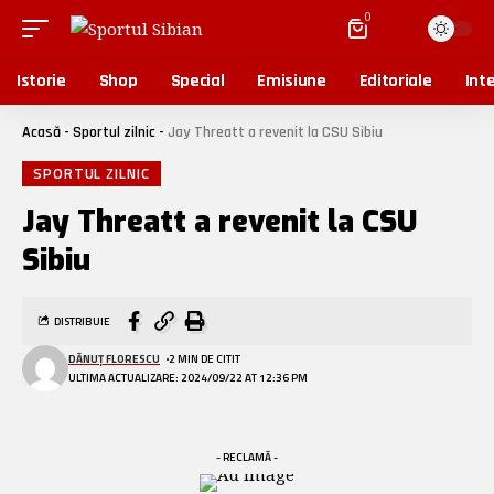
0
Istorie
Shop
Special
Emisiune
Editoriale
Inte
Acasă
-
Sportul zilnic
-
Jay Threatt a revenit la CSU Sibiu
SPORTUL ZILNIC
Jay Threatt a revenit la CSU
Sibiu
DISTRIBUIE
DĂNUȚ FLORESCU
2 MIN DE CITIT
ULTIMA ACTUALIZARE: 2024/09/22 AT 12:36 PM
- RECLAMĂ -