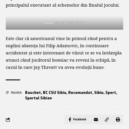
principalul executant al schemelor din finalul jocului.
SURSA: CSU SIBIU
Este clar că americanul vine în primul rând pentru a
suplini absența lui Filip Adamovic, în continuare
accidentat și este interesant de văzut ce se va întâmpla
atunci când jucătorul bosniac va reveni la echipă, în
cazul în care Jay Threatt va avea evoluții bune.
Baschet
,
BC CSU Sibiu
,
Recomandat
,
Sibiu
,
Sport
,
TAGGED:
Sportul Sibian
Facebook