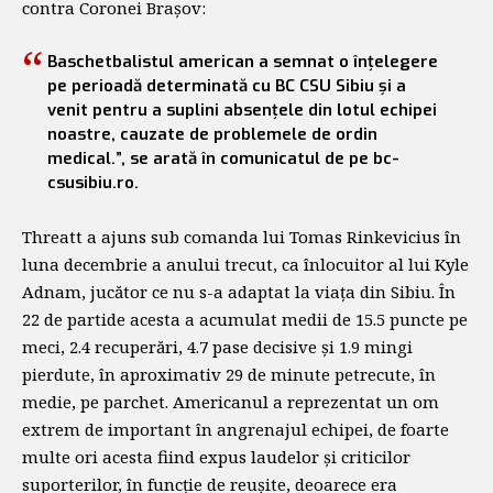
contra Coronei Brașov:
Baschetbalistul american a semnat o înțelegere
pe perioadă determinată cu BC CSU Sibiu și a
venit pentru a suplini absențele din lotul echipei
noastre, cauzate de problemele de ordin
medical.”, se arată în comunicatul de pe bc-
csusibiu.ro.
Threatt a ajuns sub comanda lui Tomas Rinkevicius în
luna decembrie a anului trecut, ca înlocuitor al lui Kyle
Adnam, jucător ce nu s-a adaptat la viața din Sibiu. În
22 de partide acesta a acumulat medii de 15.5 puncte pe
meci, 2.4 recuperări, 4.7 pase decisive și 1.9 mingi
pierdute, în aproximativ 29 de minute petrecute, în
medie, pe parchet. Americanul a reprezentat un om
extrem de important în angrenajul echipei, de foarte
multe ori acesta fiind expus laudelor și criticilor
suporterilor, în funcție de reușite, deoarece era