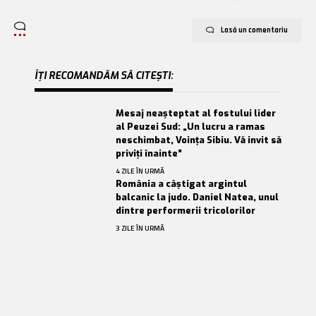
Lasă un comentariu
ÎȚI RECOMANDĂM SĂ CITEȘTI:
Mesaj neașteptat al fostului lider
al Peuzei Sud: „Un lucru a ramas
neschimbat, Voința Sibiu. Vă invit să
priviți înainte”
4 ZILE ÎN URMĂ
România a câștigat argintul
balcanic la judo. Daniel Natea, unul
dintre performerii tricolorilor
3 ZILE ÎN URMĂ