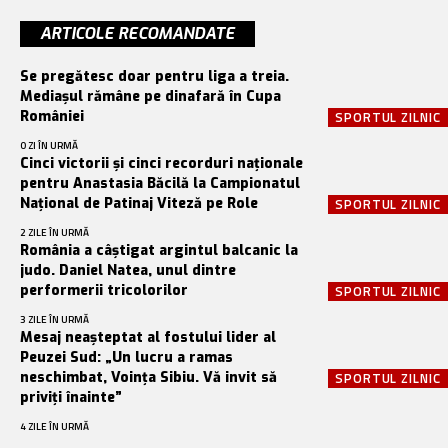
ARTICOLE RECOMANDATE
Se pregătesc doar pentru liga a treia.
Mediașul rămâne pe dinafară în Cupa
României
SPORTUL ZILNIC
O ZI ÎN URMĂ
Cinci victorii și cinci recorduri naționale
pentru Anastasia Băcilă la Campionatul
Național de Patinaj Viteză pe Role
SPORTUL ZILNIC
2 ZILE ÎN URMĂ
România a câștigat argintul balcanic la
judo. Daniel Natea, unul dintre
performerii tricolorilor
SPORTUL ZILNIC
3 ZILE ÎN URMĂ
Mesaj neașteptat al fostului lider al
Peuzei Sud: „Un lucru a ramas
neschimbat, Voința Sibiu. Vă invit să
SPORTUL ZILNIC
priviți înainte”
4 ZILE ÎN URMĂ