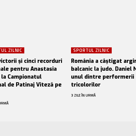
UL ZILNIC
SPORTUL ZILNIC
victorii și cinci recorduri
România a câștigat argi
nale pentru Anastasia
balcanic la judo. Daniel 
ă la Campionatul
unul dintre performerii
al de Patinaj Viteză pe
tricolorilor
3 ZILE ÎN URMĂ
 URMĂ