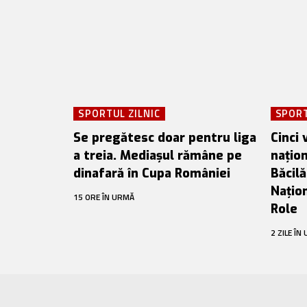
SPORTUL ZILNIC
SPORT
Se pregătesc doar pentru liga
Cinci 
a treia. Mediașul rămâne pe
națio
dinafară în Cupa României
Băcil
Națion
15 ORE ÎN URMĂ
Role
2 ZILE ÎN