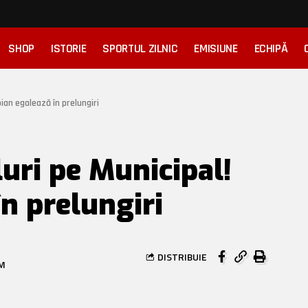
SHOP
ISTORIE
SPORTUL ZILNIC
EMISIUNE
ECHIPĂ
oian egalează în prelungiri
uri pe Municipal!
n prelungiri
DISTRIBUIE
PM