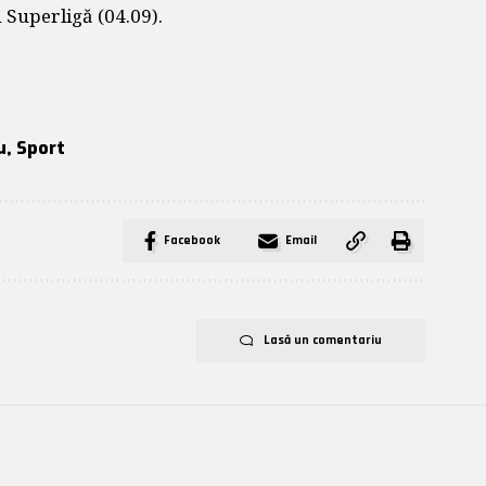
n Superligă (04.09).
u
,
Sport
Facebook
Email
Lasă un comentariu