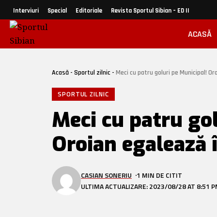
Interviuri
Special
Editoriale
Revista Sportul Sibian – ED II
ACASĂ
Acasă
-
Sportul zilnic
-
Meci cu patru goluri pe Municipal! Or
SPORTUL ZILNIC
Meci cu patru gol
Oroian egalează î
CASIAN SONERIU
1 MIN DE CITIT
ULTIMA ACTUALIZARE: 2023/08/28 AT 8:51 