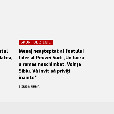
SPORTUL ZILNIC
ntul
Mesaj neașteptat al fostului
Natea,
lider al Peuzei Sud: „Un lucru
a ramas neschimbat, Voința
Sibiu. Vă invit să priviți
înainte”
3 ZILE ÎN URMĂ