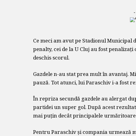
-
Ce meci am avut pe Stadionul Municipal di
penalty, cei de la U Cluj au fost penalizaț
deschis scorul.
Gazdele n-au stat prea mult în avantaj. Mi
pauză. Tot atunci, lui Paraschiv i-a fost r
În repriza secundă gazdele au alergat dup
partidei un super gol. După acest rezulta
mai puțin decât principalele urmăritoare: 
Pentru Paraschiv și compania urmează m