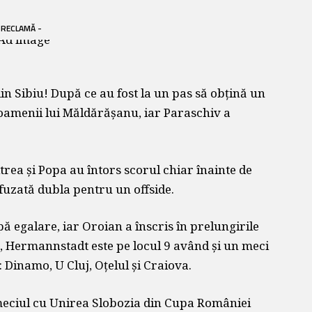
 RECLAMĂ -
n Sibiu! După ce au fost la un pas să obțină un
i oamenii lui Măldărășanu, iar Paraschiv a
trea și Popa au întors scorul chiar înainte de
efuzată dubla pentru un offside.
ă egalare, iar Oroian a înscris în prelungirile
t, Hermannstadt este pe locul 9 având și un meci
Dinamo, U Cluj, Oțelul și Craiova.
eciul cu Unirea Slobozia din Cupa României