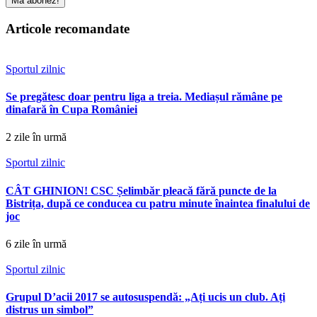
Mă abonez!
Articole recomandate
Sportul zilnic
Se pregătesc doar pentru liga a treia. Mediașul rămâne pe
dinafară în Cupa României
2 zile în urmă
Sportul zilnic
CÂT GHINION! CSC Șelimbăr pleacă fără puncte de la
Bistrița, după ce conducea cu patru minute înaintea finalului de
joc
6 zile în urmă
Sportul zilnic
Grupul D’acii 2017 se autosuspendă: „Ați ucis un club. Ați
distrus un simbol”