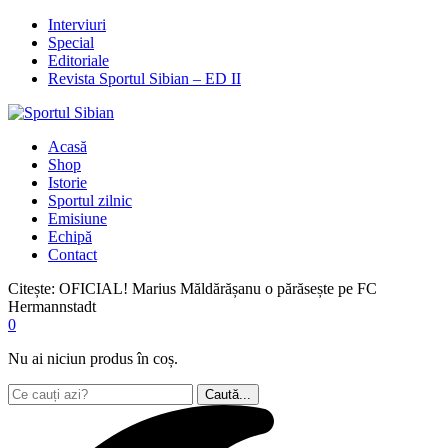
Interviuri
Special
Editoriale
Revista Sportul Sibian – ED II
Acasă
Shop
Istorie
Sportul zilnic
Emisiune
Echipă
Contact
Citește:
OFICIAL! Marius Măldărășanu o părăsește pe FC
Hermannstadt
0
Nu ai niciun produs în coș.