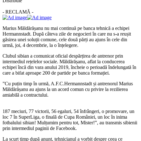
Distribuie
- RECLAMĂ -
Marius Măldărășanu nu mai continuă pe banca tehnică a echipei
Hermannstadt. După câteva zile de negocieri în care nu s-a reușit
găsirea unei soluții comune, cele două părți au ajuns în cele din
urmă, joi, 4 decembrie, la o înțelegere.
Clubul sibian a comunicat oficial despărțirea de antrenor prin
intermediul rețelelor sociale. Măldărășanu, aflat la conducerea
echipei încă din vara anului 2019, încheie o perioadă îndelungată în
care a bifat aproape 200 de partide pe banca formației.
”Cu puțin timp în urmă, A.F.C.Hermannstadt și antrenorul Marius
Măldărășanu au ajuns la un acord comun cu privire la rezilierea
amiabilă a contractului.
187 meciuri, 77 victorii, 56 egaluri, 54 înfrângeri, o promovare, un
loc 7 în SuperLiga, o finală de Cupa României, un loc în inima
fotbalului sibian! Mulțumim pentru tot, Mister!”, au transmis sibienii
prin intermediul paginii de Facebook.
La scurt timp după anunț, tehnicianul a vorbit despre ceea ce