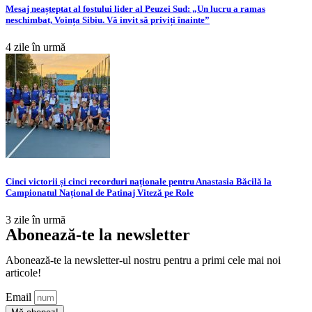
Mesaj neașteptat al fostului lider al Peuzei Sud: „Un lucru a ramas
neschimbat, Voința Sibiu. Vă invit să priviți înainte”
4 zile în urmă
Cinci victorii și cinci recorduri naționale pentru Anastasia Băcilă la
Campionatul Național de Patinaj Viteză pe Role
3 zile în urmă
Abonează-te la newsletter
Abonează-te la newsletter-ul nostru pentru a primi cele mai noi
articole!
Email