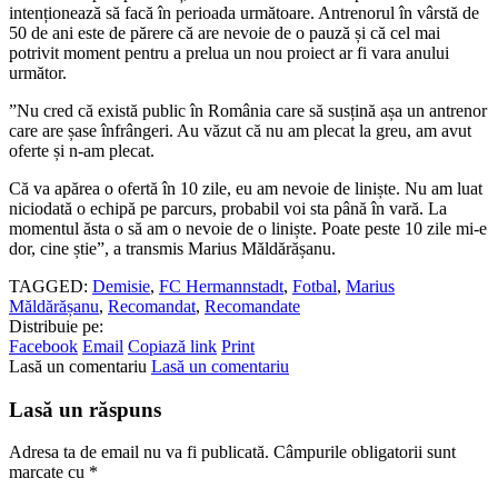
intenționează să facă în perioada următoare. Antrenorul în vârstă de
50 de ani este de părere că are nevoie de o pauză și că cel mai
potrivit moment pentru a prelua un nou proiect ar fi vara anului
următor.
”Nu cred că există public în România care să susțină așa un antrenor
care are șase înfrângeri. Au văzut că nu am plecat la greu, am avut
oferte și n-am plecat.
Că va apărea o ofertă în 10 zile, eu am nevoie de liniște. Nu am luat
niciodată o echipă pe parcurs, probabil voi sta până în vară. La
momentul ăsta o să am o nevoie de o liniște. Poate peste 10 zile mi-e
dor, cine știe”, a transmis Marius Măldărășanu.
TAGGED:
Demisie
,
FC Hermannstadt
,
Fotbal
,
Marius
Măldărășanu
,
Recomandat
,
Recomandate
Distribuie pe:
Facebook
Email
Copiază link
Print
Lasă un comentariu
Lasă un comentariu
Lasă un răspuns
Adresa ta de email nu va fi publicată.
Câmpurile obligatorii sunt
marcate cu
*