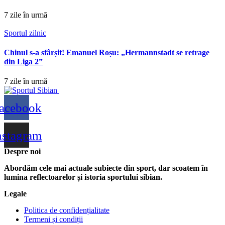
7 zile în urmă
Sportul zilnic
Chinul s-a sfârșit! Emanuel Roșu: „Hermannstadt se retrage
din Liga 2”
7 zile în urmă
acebook
nstagram
Despre noi
Abordăm cele mai actuale subiecte din sport, dar scoatem în
lumina reflectoarelor și istoria sportului sibian.
Legale
Politica de confidențialitate
Termeni și condiții