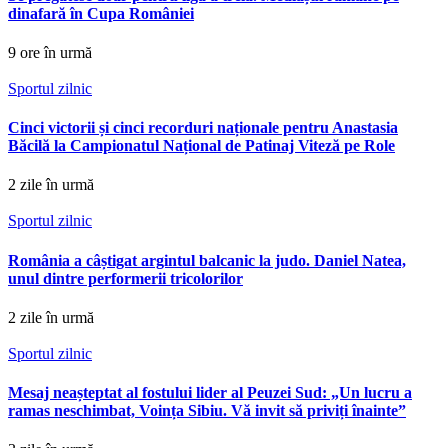
dinafară în Cupa României
9 ore în urmă
Sportul zilnic
Cinci victorii și cinci recorduri naționale pentru Anastasia
Băcilă la Campionatul Național de Patinaj Viteză pe Role
2 zile în urmă
Sportul zilnic
România a câștigat argintul balcanic la judo. Daniel Natea,
unul dintre performerii tricolorilor
2 zile în urmă
Sportul zilnic
Mesaj neașteptat al fostului lider al Peuzei Sud: „Un lucru a
ramas neschimbat, Voința Sibiu. Vă invit să priviți înainte”