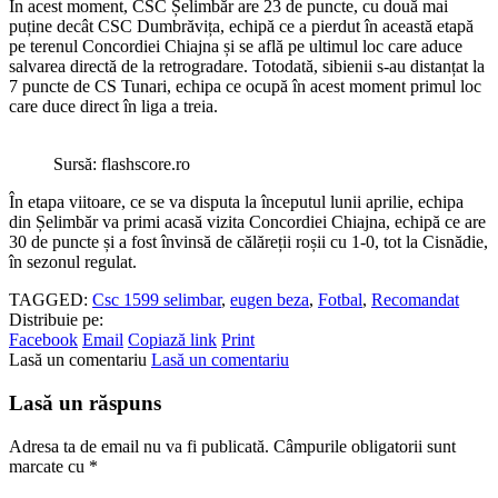
În acest moment, CSC Șelimbăr are 23 de puncte, cu două mai
puține decât CSC Dumbrăvița, echipă ce a pierdut în această etapă
pe terenul Concordiei Chiajna și se află pe ultimul loc care aduce
salvarea directă de la retrogradare. Totodată, sibienii s-au distanțat la
7 puncte de CS Tunari, echipa ce ocupă în acest moment primul loc
care duce direct în liga a treia.
Sursă: flashscore.ro
În etapa viitoare, ce se va disputa la începutul lunii aprilie, echipa
din Șelimbăr va primi acasă vizita Concordiei Chiajna, echipă ce are
30 de puncte și a fost învinsă de călăreții roșii cu 1-0, tot la Cisnădie,
în sezonul regulat.
TAGGED:
Csc 1599 selimbar
,
eugen beza
,
Fotbal
,
Recomandat
Distribuie pe:
Facebook
Email
Copiază link
Print
Lasă un comentariu
Lasă un comentariu
Lasă un răspuns
Adresa ta de email nu va fi publicată.
Câmpurile obligatorii sunt
marcate cu
*