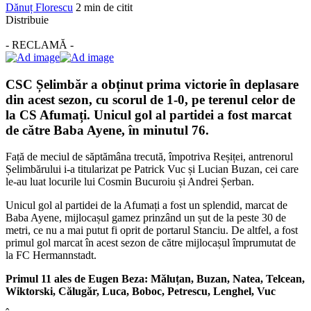
Dănuț Florescu
2 min de citit
Distribuie
- RECLAMĂ -
CSC Șelimbăr a obținut prima victorie în deplasare
din acest sezon, cu scorul de 1-0, pe terenul celor de
la CS Afumați. Unicul gol al partidei a fost marcat
de către Baba Ayene, în minutul 76.
Față de meciul de săptămâna trecută, împotriva Reșiței, antrenorul
Șelimbărului i-a titularizat pe Patrick Vuc și Lucian Buzan, cei care
le-au luat locurile lui Cosmin Bucuroiu și Andrei Șerban.
Unicul gol al partidei de la Afumați a fost un splendid, marcat de
Baba Ayene, mijlocașul gamez prinzând un șut de la peste 30 de
metri, ce nu a mai putut fi oprit de portarul Stanciu. De altfel, a fost
primul gol marcat în acest sezon de către mijlocașul împrumutat de
la FC Hermannstadt.
Primul 11 ales de Eugen Beza: Măluțan, Buzan, Natea, Telcean,
Wiktorski, Călugăr, Luca, Boboc, Petrescu, Lenghel, Vuc