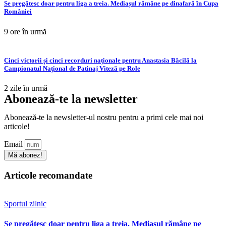
Se pregătesc doar pentru liga a treia. Mediașul rămâne pe dinafară în Cupa
României
9 ore în urmă
Cinci victorii și cinci recorduri naționale pentru Anastasia Băcilă la
Campionatul Național de Patinaj Viteză pe Role
2 zile în urmă
Abonează-te la newsletter
Abonează-te la newsletter-ul nostru pentru a primi cele mai noi
articole!
Email
Mă abonez!
Articole recomandate
Sportul zilnic
Se pregătesc doar pentru liga a treia. Mediașul rămâne pe