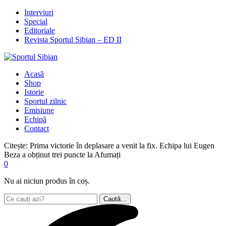
Interviuri
Special
Editoriale
Revista Sportul Sibian – ED II
Acasă
Shop
Istorie
Sportul zilnic
Emisiune
Echipă
Contact
Citește:
Prima victorie în deplasare a venit la fix. Echipa lui Eugen
Beza a obținut trei puncte la Afumați
0
Nu ai niciun produs în coș.