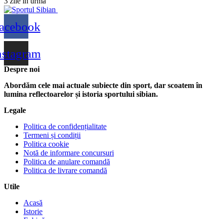
3 zile în urmă
acebook
nstagram
Despre noi
Abordăm cele mai actuale subiecte din sport, dar scoatem în
lumina reflectoarelor și istoria sportului sibian.
Legale
Politica de confidențialitate
Termeni și condiții
Politica cookie
Notă de informare concursuri
Politica de anulare comandă
Politica de livrare comandă
Utile
Acasă
Istorie