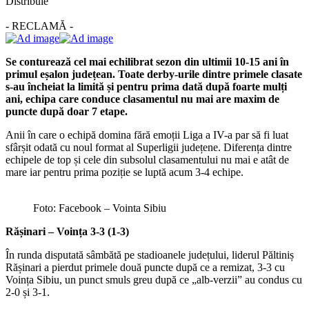
Distribuie
- RECLAMĂ -
Se conturează cel mai echilibrat sezon din ultimii 10-15 ani în
primul eșalon județean. Toate derby-urile dintre primele clasate
s-au încheiat la limită și pentru prima dată după foarte mulți
ani, echipa care conduce clasamentul nu mai are maxim de
puncte după doar 7 etape.
Anii în care o echipă domina fără emoții Liga a IV-a par să fi luat
sfârșit odată cu noul format al Superligii județene. Diferența dintre
echipele de top și cele din subsolul clasamentului nu mai e atât de
mare iar pentru prima poziție se luptă acum 3-4 echipe.
Foto: Facebook – Vointa Sibiu
Rășinari – Voința 3-3 (1-3)
În runda disputată sâmbătă pe stadioanele județului, liderul Păltiniș
Rășinari a pierdut primele două puncte după ce a remizat, 3-3 cu
Voința Sibiu, un punct smuls greu după ce „alb-verzii” au condus cu
2-0 și 3-1.