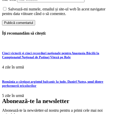
Salvează-mi numele, emailul și site-ul web în acest navigator
pentru data viitoare când o să comentez.
Îți recomandăm să citești:
Cinci victorii și cinci recorduri naționale pentru Anastasia Băcilă la
Campionatul Național de Patinaj Viteză pe Role
4 zile în urmă
România a câștigat argintul balcanic la judo. Daniel Natea, unul dintre
performerii tricolorilor
5 zile în urmă
Abonează-te la newsletter
Abonează-te la newsletter-ul nostru pentru a primi cele mai noi