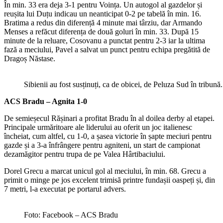
În min. 33 era deja 3-1 pentru Voința. Un autogol al gazdelor și
reușita lui Duțu indicau un neanticipat 0-2 pe tabelă în min. 16.
Bratima a redus din diferență 4 minute mai târziu, dar Armando
Menses a refăcut diferența de două goluri în min. 33. După 15
minute de la reluare, Cosovanu a punctat pentru 2-3 iar la ultima
fază a meciului, Pavel a salvat un punct pentru echipa pregătită de
Dragoș Năstase.
Sibienii au fost susținuți, ca de obicei, de Peluza Sud în tribun
ACS Bradu – Agnita 1-0
De semieșecul Rășinari a profitat Bradu în al doilea derby al etapei.
Principale urmăritoare ale liderului au oferit un joc italienesc
încheiat, cum altfel, cu 1-0, a șasea victorie în șapte meciuri pentru
gazde și a 3-a înfrângere pentru agniteni, un start de campionat
dezamăgitor pentru trupa de pe Valea Hârtibaciului.
Dorel Grecu a marcat unicul gol al meciului, în min. 68. Grecu a
primit o minge pe jos excelent trimisă printre fundașii oaspeți și, din
7 metri, l-a executat pe portarul advers.
Foto: Facebook – ACS Bradu