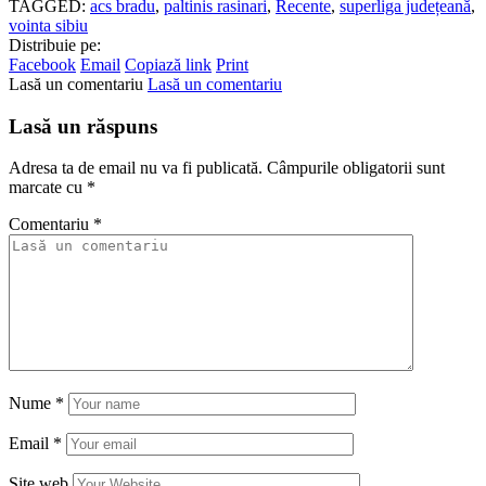
TAGGED:
acs bradu
,
paltinis rasinari
,
Recente
,
superliga județeană
,
vointa sibiu
Distribuie pe:
Facebook
Email
Copiază link
Print
Lasă un comentariu
Lasă un comentariu
Lasă un răspuns
Adresa ta de email nu va fi publicată.
Câmpurile obligatorii sunt
marcate cu
*
Comentariu
*
Nume
*
Email
*
Site web