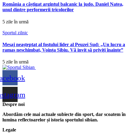
România a câștigat argintul balcanic la judo. Daniel Natea,
unul dintre performerii tricolorilor
5 zile în urmă
Sportul zilnic
Mesaj neașteptat al fostului lider al Peuzei Sud: „Un lucru a
ramas neschimbat, Voința Sibiu. Vă invit să priviți înainte”
5 zile în urmă
acebook
nstagram
Despre noi
Abordăm cele mai actuale subiecte din sport, dar scoatem în
lumina reflectoarelor și istoria sportului sibian.
Legale