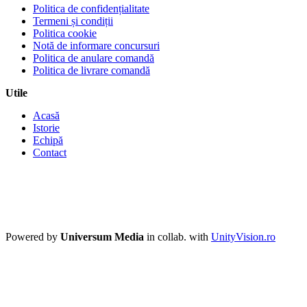
Politica de confidențialitate
Termeni și condiții
Politica cookie
Notă de informare concursuri
Politica de anulare comandă
Politica de livrare comandă
Utile
Acasă
Istorie
Echipă
Contact
Powered by
Universum Media
in collab. with
UnityVision.ro