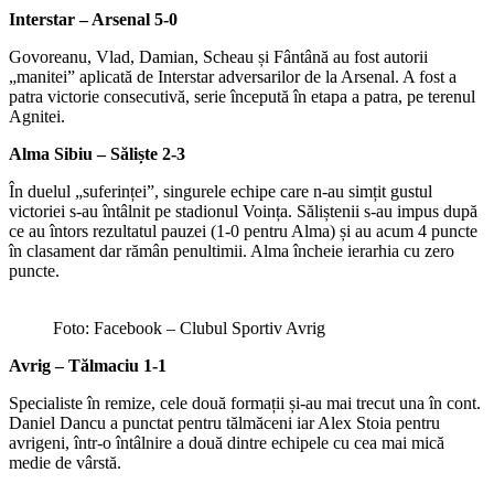
Interstar – Arsenal 5-0
Govoreanu, Vlad, Damian, Scheau și Fântână au fost autorii
„manitei” aplicată de Interstar adversarilor de la Arsenal. A fost a
patra victorie consecutivă, serie începută în etapa a patra, pe terenul
Agnitei.
Alma Sibiu – Săliște 2-3
În duelul „suferinței”, singurele echipe care n-au simțit gustul
victoriei s-au întâlnit pe stadionul Voința. Săliștenii s-au impus după
ce au întors rezultatul pauzei (1-0 pentru Alma) și au acum 4 puncte
în clasament dar rămân penultimii. Alma încheie ierarhia cu zero
puncte.
Foto: Facebook – Clubul Sportiv Avrig
Avrig – Tălmaciu 1-1
Specialiste în remize, cele două formații și-au mai trecut una în cont.
Daniel Dancu a punctat pentru tălmăceni iar Alex Stoia pentru
avrigeni, într-o întâlnire a două dintre echipele cu cea mai mică
medie de vârstă.