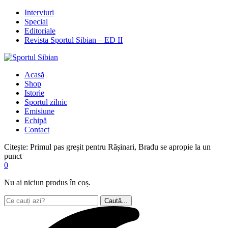
Interviuri
Special
Editoriale
Revista Sportul Sibian – ED II
Acasă
Shop
Istorie
Sportul zilnic
Emisiune
Echipă
Contact
Citește:
Primul pas greșit pentru Rășinari, Bradu se apropie la un
punct
0
Nu ai niciun produs în coș.