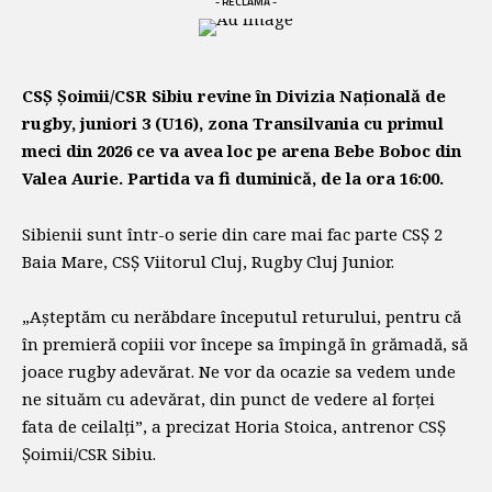
- RECLAMĂ -
CSȘ Șoimii/CSR Sibiu revine în Divizia Națională de
rugby, juniori 3 (U16), zona Transilvania cu primul
meci din 2026 ce va avea loc pe arena Bebe Boboc din
Valea Aurie. Partida va fi duminică, de la ora 16:00.
Sibienii sunt într-o serie din care mai fac parte CSȘ 2
Baia Mare, CSȘ Viitorul Cluj, Rugby Cluj Junior.
„Așteptăm cu nerăbdare începutul returului, pentru că
în premieră copiii vor începe sa împingă în grămadă, să
joace rugby adevărat. Ne vor da ocazie sa vedem unde
ne situăm cu adevărat, din punct de vedere al forței
fata de ceilalți”, a precizat Horia Stoica, antrenor CSȘ
Șoimii/CSR Sibiu.