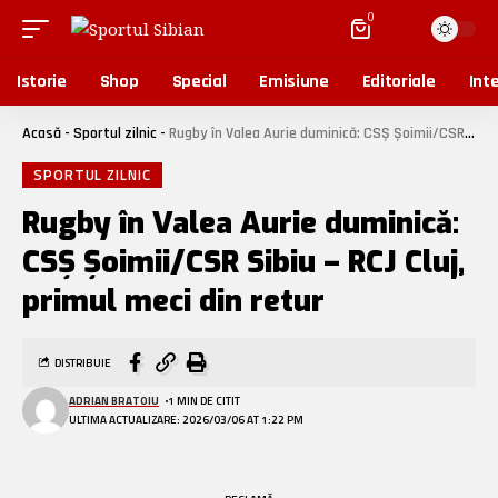
0
Istorie
Shop
Special
Emisiune
Editoriale
Inte
Acasă
-
Sportul zilnic
-
Rugby în Valea Aurie duminică: CSȘ Șoimii/CSR Sibiu – RCJ Cluj, primul meci din retur
SPORTUL ZILNIC
Rugby în Valea Aurie duminică:
CSȘ Șoimii/CSR Sibiu – RCJ Cluj,
primul meci din retur
DISTRIBUIE
ADRIAN BRATOIU
1 MIN DE CITIT
ULTIMA ACTUALIZARE: 2026/03/06 AT 1:22 PM