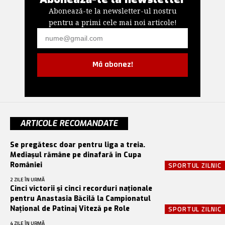
Abonează-te la newsletter-ul nostru
pentru a primi cele mai noi articole!
Mă abonez!
ARTICOLE RECOMANDATE
Se pregătesc doar pentru liga a treia.
Mediașul rămâne pe dinafară în Cupa
României
SPORTUL ZILNIC
2 ZILE ÎN URMĂ
Cinci victorii și cinci recorduri naționale
pentru Anastasia Băcilă la Campionatul
Național de Patinaj Viteză pe Role
SPORTUL ZILNIC
4 ZILE ÎN URMĂ