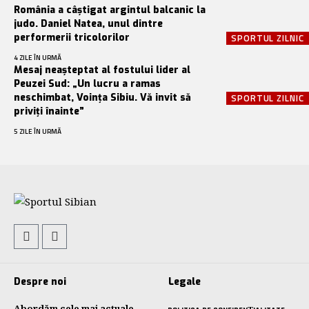
România a câștigat argintul balcanic la
judo. Daniel Natea, unul dintre
performerii tricolorilor
SPORTUL ZILNIC
4 ZILE ÎN URMĂ
Mesaj neașteptat al fostului lider al
Peuzei Sud: „Un lucru a ramas
neschimbat, Voința Sibiu. Vă invit să
SPORTUL ZILNIC
priviți înainte”
5 ZILE ÎN URMĂ
Despre noi
Legale
Abordăm cele mai actuale