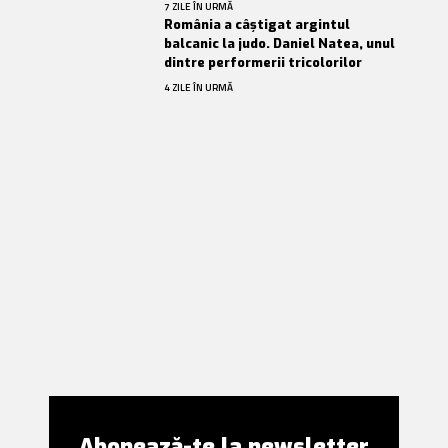
7 ZILE ÎN URMĂ
România a câștigat argintul
balcanic la judo. Daniel Natea, unul
dintre performerii tricolorilor
4 ZILE ÎN URMĂ
Abonează-te la newsletter