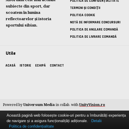
POLITICA DE CONFIDENȚIALITATE
subiecte din sport, dar
TERMENI ȘI CONDIȚII
scoatem în lumina
POLITICA COOKIE
reflectoarelor și istoria
NOTĂ DE INFORMARE CONCURSURI
sportului sibian.
POLITICA DE ANULARE COMANDĂ
POLITICA DE LIVRARE COMANDĂ
Utile
ACASĂ
ISTORIE
ECHIPĂ
CONTACT
Powered by
Universum Media
in collab. with
UnityVision.ro
Această pagină web folosește cookie-uri pentru a îmbunătăți experiența
de navigare și a asigura funcționalițăți adiționale.
Detalii
Politica de confidențialitate