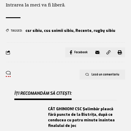
Intrarea la meci va fi liberă.
csr sibiu
,
css soimii sibiu
,
Recente
,
rugby sibiu
TAGGED:
Facebook
Lasă un comentariu
ÎȚI RECOMANDĂM SĂ CITEȘTI:
CÂT GHINION! CSC Șelimbăr pleacă
fără puncte de la Bistrița, după ce
conducea cu patru minute înaintea
finalului de joc