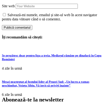
Site web
Salvează-mi numele, emailul și site-ul web în acest navigator
pentru data viitoare când o să comentez.
Îți recomandăm să citești:
Se pregătesc doar pentru liga a treia. Mediașul rămâne pe dinafară în Cupa
României
4 zile în urmă
Mesaj neașteptat al fostului lider al Peuzei Sud: „Un lucru a ramas
neschimbat, Voința Sibiu. Vă invit să priviți înainte”
6 zile în urmă
Abonează-te la newsletter