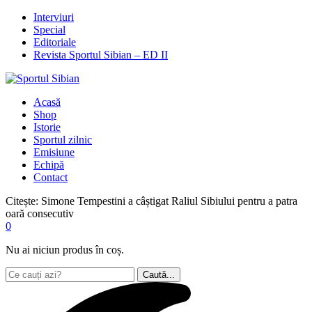
Interviuri
Special
Editoriale
Revista Sportul Sibian – ED II
Acasă
Shop
Istorie
Sportul zilnic
Emisiune
Echipă
Contact
Citește:
Simone Tempestini a câștigat Raliul Sibiului pentru a patra
oară consecutiv
0
Nu ai niciun produs în coș.