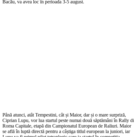
Bacău, va avea loc în perioada 3-5 august.
Până atunci, atât Tempestini, cât și Maior, dar și o mare surpriză,
Ciprian Lupu, vor lua startul peste numai două săptămâni în Rally di
Roma Capitale, etapă din Campionatul European de Raliuri. Maior
se află în luptă directă pentru a câștiga titlul european la juniori, iar
Lupu va fi primul pilot tetraplegic care ia startul în competiția