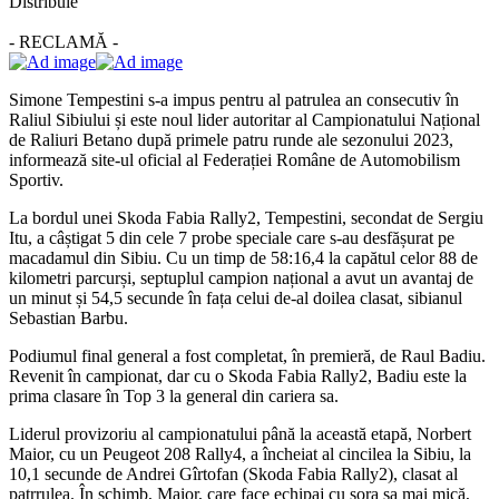
Distribuie
- RECLAMĂ -
Simone Tempestini s-a impus pentru al patrulea an consecutiv în
Raliul Sibiului și este noul lider autoritar al Campionatului Național
de Raliuri Betano după primele patru runde ale sezonului 2023,
informează site-ul oficial al Federației Române de Automobilism
Sportiv.
La bordul unei Skoda Fabia Rally2, Tempestini, secondat de Sergiu
Itu, a câștigat 5 din cele 7 probe speciale care s-au desfășurat pe
macadamul din Sibiu. Cu un timp de 58:16,4 la capătul celor 88 de
kilometri parcurși, septuplul campion național a avut un avantaj de
un minut și 54,5 secunde în fața celui de-al doilea clasat, sibianul
Sebastian Barbu.
Podiumul final general a fost completat, în premieră, de Raul Badiu.
Revenit în campionat, dar cu o Skoda Fabia Rally2, Badiu este la
prima clasare în Top 3 la general din cariera sa.
Liderul provizoriu al campionatului până la această etapă, Norbert
Maior, cu un Peugeot 208 Rally4, a încheiat al cincilea la Sibiu, la
10,1 secunde de Andrei Gîrtofan (Skoda Fabia Rally2), clasat al
patrrulea. În schimb, Maior, care face echipaj cu sora sa mai mică,