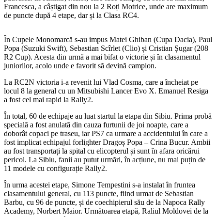
Francesca, a câștigat din nou la 2 Roți Motrice, unde are maximum
de puncte după 4 etape, dar și la Clasa RC4.
În Cupele Monomarcă s-au impus Matei Ghiban (Cupa Dacia), Paul
Popa (Suzuki Swift), Sebastian Scîrlet (Clio) și Cristian Șugar (208
R2 Cup). Acesta din urmă a mai bifat o victorie și în clasamentul
juniorilor, acolo unde e favorit să devină campion.
La RC2N victoria i-a revenit lui Vlad Cosma, care a încheiat pe
locul 8 la general cu un Mitsubishi Lancer Evo X. Emanuel Resiga
a fost cel mai rapid la Rally2.
În total, 60 de echipaje au luat startul la etapa din Sibiu. Prima probă
specială a fost anulată din cauza furtunii de joi noapte, care a
doborât copaci pe traseu, iar PS7 ca urmare a accidentului în care a
fost implicat echipajul forlighter Dragoș Popa – Crina Bucur. Ambii
au fost transportați la spital cu elicopterul și sunt în afara oricărui
pericol. La Sibiu, fanii au putut urmări, în acțiune, nu mai puțin de
11 modele cu configurație Rally2.
În urma acestei etape, Simone Tempestini s-a instalat în fruntea
clasamentului general, cu 113 puncte, fiind urmat de Sebastian
Barbu, cu 96 de puncte, și de coechipierul său de la Napoca Rally
Academy, Norbert Maior. Următoarea etapă, Raliul Moldovei de la