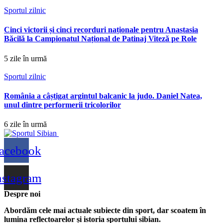
Sportul zilnic
Cinci victorii și cinci recorduri naționale pentru Anastasia
Băcilă la Campionatul Național de Patinaj Viteză pe Role
5 zile în urmă
Sportul zilnic
România a câștigat argintul balcanic la judo. Daniel Natea,
unul dintre performerii tricolorilor
6 zile în urmă
acebook
nstagram
Despre noi
Abordăm cele mai actuale subiecte din sport, dar scoatem în
lumina reflectoarelor și istoria sportului sibian.