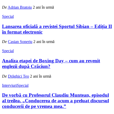
De
Adrian Bratoiu
2 ani în urmă
Special
Lansarea oficială a revistei Sportul Sibian – Ediția II
în format electronic
De
Casian Soneriu
2 ani în urmă
Special
Analiza etapei de Boxing Day – cum au revenit
englezii după Crăciun?
De
Drăghici Teo
2 ani în urmă
Interviuri
Special
De vorbă cu Profesorul Claudiu Muntean, episodul
al treilea. „Conducerea de acum a preluat discursul
conducerii de pe vremea mea.”