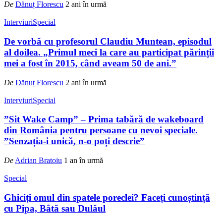
De
Dănuț Florescu
2 ani în urmă
Interviuri
Special
De vorbă cu profesorul Claudiu Muntean, episodul
al doilea. „Primul meci la care au participat părinții
mei a fost în 2015, când aveam 50 de ani.”
De
Dănuț Florescu
2 ani în urmă
Interviuri
Special
”Sit Wake Camp” – Prima tabără de wakeboard
din România pentru persoane cu nevoi speciale.
”Senzația-i unică, n-o poți descrie”
De
Adrian Bratoiu
1 an în urmă
Special
Ghiciți omul din spatele poreclei? Faceți cunoștință
cu Pipa, Bâtă sau Dulăul