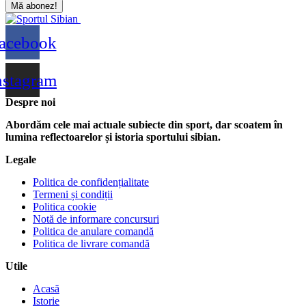
Mă abonez!
acebook
nstagram
Despre noi
Abordăm cele mai actuale subiecte din sport, dar scoatem în
lumina reflectoarelor și istoria sportului sibian.
Legale
Politica de confidențialitate
Termeni și condiții
Politica cookie
Notă de informare concursuri
Politica de anulare comandă
Politica de livrare comandă
Utile
Acasă
Istorie