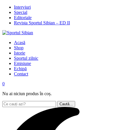
Interviuri
Special
Editoriale
Revista Sportul Sibian – ED II
Acasă
Shop
Istorie
Sportul zilnic
Emisiune
Echipă
Contact
0
Nu ai niciun produs în coș.