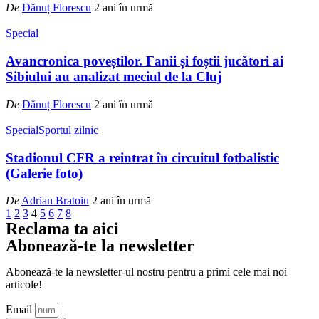
De
Dănuț Florescu
2 ani în urmă
Special
Avancronica poveștilor. Fanii și foștii jucători ai
Sibiului au analizat meciul de la Cluj
De
Dănuț Florescu
2 ani în urmă
Special
Sportul zilnic
Stadionul CFR a reintrat în circuitul fotbalistic
(Galerie foto)
De
Adrian Bratoiu
2 ani în urmă
1
2
3
4
5
6
7
8
Reclama ta aici
Abonează-te la newsletter
Abonează-te la newsletter-ul nostru pentru a primi cele mai noi
articole!
Email