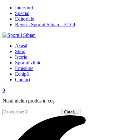
Interviuri
Special
Editoriale
Revista Sportul Sibian – ED II
Acasă
Shop
Istorie
Sportul zilnic
Emisiune
Echipă
Contact
0
Nu ai niciun produs în coș.