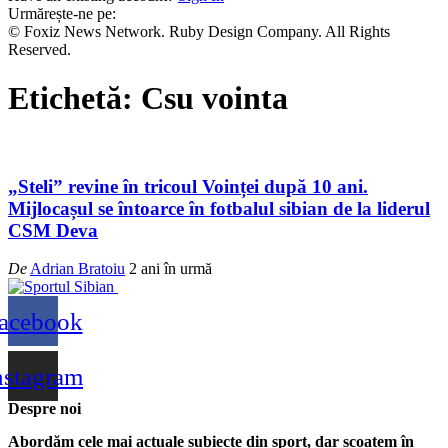
Urmărește-ne pe:
© Foxiz News Network. Ruby Design Company. All Rights
Reserved.
Etichetă:
Csu vointa
„Steli” revine în tricoul Voinței după 10 ani.
Mijlocașul se întoarce în fotbalul sibian de la liderul
CSM Deva
De
Adrian Bratoiu
2 ani în urmă
acebook
nstagram
Despre noi
Abordăm cele mai actuale subiecte din sport, dar scoatem în