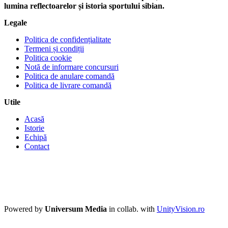
lumina reflectoarelor și istoria sportului sibian.
Legale
Politica de confidențialitate
Termeni și condiții
Politica cookie
Notă de informare concursuri
Politica de anulare comandă
Politica de livrare comandă
Utile
Acasă
Istorie
Echipă
Contact
Powered by
Universum Media
in collab. with
UnityVision.ro