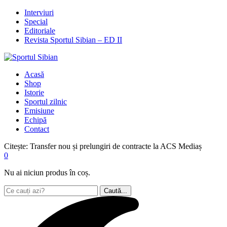
Interviuri
Special
Editoriale
Revista Sportul Sibian – ED II
Acasă
Shop
Istorie
Sportul zilnic
Emisiune
Echipă
Contact
Citește:
Transfer nou și prelungiri de contracte la ACS Mediaș
0
Nu ai niciun produs în coș.