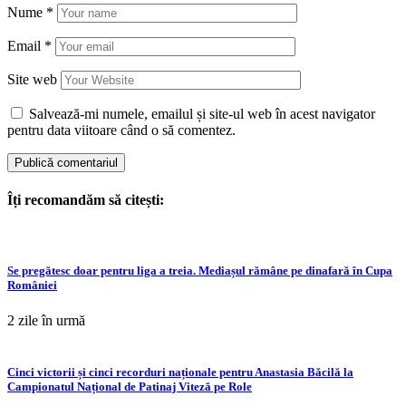
Nume
*
Email
*
Site web
Salvează-mi numele, emailul și site-ul web în acest navigator
pentru data viitoare când o să comentez.
Îți recomandăm să citești:
Se pregătesc doar pentru liga a treia. Mediașul rămâne pe dinafară în Cupa
României
2 zile în urmă
Cinci victorii și cinci recorduri naționale pentru Anastasia Băcilă la
Campionatul Național de Patinaj Viteză pe Role