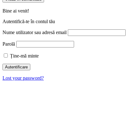
Bine ai venit!
Autentifică-te în contul tău
Nume utilizator sau adresă email
Parolă
Ține-mă minte
Lost your password?