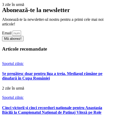
3 zile în urmă
Abonează-te la newsletter
Abonează-te la newsletter-ul nostru pentru a primi cele mai noi
articole!
Email
Mă abonez!
Articole recomandate
Sportul zilnic
Se pregătesc doar pentru liga a treia. Mediașul rămâne pe
dinafară în Cupa României
2 zile în urmă
Sportul zilnic
Cinci victorii și cinci recorduri naționale pentru Anastasia
Băcilă la Campionatul Național de Patinaj Viteză pe Role