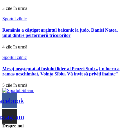
3 zile în urmă
Sportul zilnic
România a câștigat argintul balcanic la judo. Daniel Natea,
unul dintre performerii tricolorilor
4 zile în urmă
Sportul zilnic
Mesaj neașteptat al fostului lider al Peuzei Sud: „Un lucru a
ramas neschimbat, Voința Sibiu. Vă invit să priviți înainte”
5 zile în urmă
acebook
nstagram
Despre noi