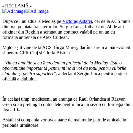
- RECLAMĂ -
După ce l-au adus la Mediaș pe
Victoraș Astafei
, cei de la ACS mută
din nou pe piața transferurilor. Sergiu Luca, fotbalist de 24 de ani
originar din Reghin a semnat un contract valabil pe un an cu
formația antrenată de Alex Curtean.
Mijlocașul vine de la ACS Târgu Mureș, dar în carieră a mai evoluat
și pentru CFR Cluj și Gloria Bistrița.
„Vin cu ambiție și cu încredere în proiectul de la Mediaș. Este o
oportunitate importantă pentru mine și voi da totul pentru culorile
clubului și pentru suporteri”
, a declarat Sergiu Luca pentru pagina
oficială a clubului.
În același timp, medieșenii au anunțat că Raul Orlandea și Răzvan
Greu și-au prelungit contractele pentru încă un sezon cu formația din
liga a III-a.
Astafei și compania vor avea parte de mai multe partide amicale în
perioada următoare.