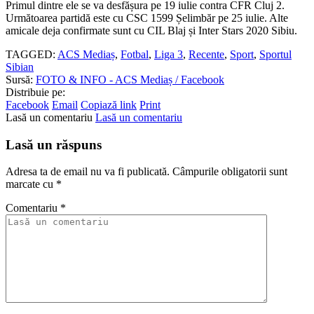
Primul dintre ele se va desfășura pe 19 iulie contra CFR Cluj 2.
Următoarea partidă este cu CSC 1599 Șelimbăr pe 25 iulie. Alte
amicale deja confirmate sunt cu CIL Blaj și Inter Stars 2020 Sibiu.
TAGGED:
ACS Mediaș
,
Fotbal
,
Liga 3
,
Recente
,
Sport
,
Sportul
Sibian
Sursă:
FOTO & INFO - ACS Mediaș / Facebook
Distribuie pe:
Facebook
Email
Copiază link
Print
Lasă un comentariu
Lasă un comentariu
Lasă un răspuns
Adresa ta de email nu va fi publicată.
Câmpurile obligatorii sunt
marcate cu
*
Comentariu
*