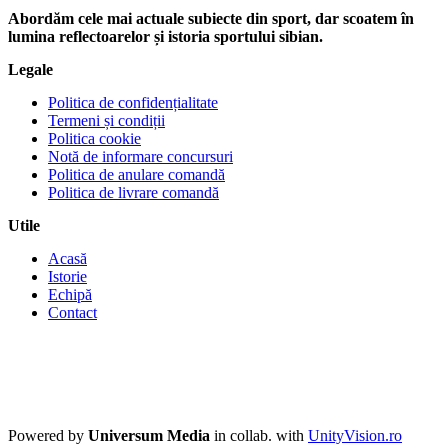
Abordăm cele mai actuale subiecte din sport, dar scoatem în
lumina reflectoarelor și istoria sportului sibian.
Legale
Politica de confidențialitate
Termeni și condiții
Politica cookie
Notă de informare concursuri
Politica de anulare comandă
Politica de livrare comandă
Utile
Acasă
Istorie
Echipă
Contact
Powered by
Universum Media
in collab. with
UnityVision.ro