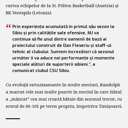
curtea echipelor de la St. Pölten Basketball (Austria) și
BK Ventspils (Letonia).
Prin experiența acumulată în primul său sezon la
Sibiu și prin calitățile sale ofensive, MJ va
continua să fie unul dintre oamenii de bază ai
proiectului construit de Dan Fleseriu și staff-ul
tehnic al clubului. Suntem încrezători că sezonul
următor îi va aduce noi performanțe și momente
speciale alături de suporterii sibieni.”, a
comunicat clubul CSU Sibiu.
Cu evoluții entuziasmante în multe meciuri, Randolph
a marcat cele mai multe puncte în meciul în care Sibiul
a „mâncat” cea mai cruntă bătaie din sezonul trecut, cu
scorul de 66-101 pe teren propriu, împotriva Timișoarei.