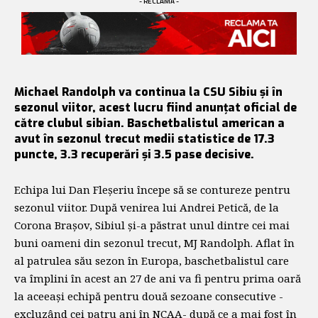
- RECLAMĂ -
Michael Randolph va continua la CSU Sibiu și în
sezonul viitor, acest lucru fiind anunțat oficial de
către clubul sibian. Baschetbalistul american a
avut în sezonul trecut medii statistice de 17.3
puncte, 3.3 recuperări și 3.5 pase decisive.
Echipa lui Dan Fleșeriu începe să se contureze pentru
sezonul viitor. După venirea lui Andrei Petică, de la
Corona Brașov, Sibiul și-a păstrat unul dintre cei mai
buni oameni din sezonul trecut, MJ Randolph. Aflat în
al patrulea său sezon în Europa, baschetbalistul care
va împlini în acest an 27 de ani va fi pentru prima oară
la aceeași echipă pentru două sezoane consecutive -
excluzând cei patru ani în NCAA- după ce a mai fost în