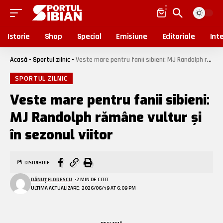
0
Istorie
Shop
Special
Emisiune
Editoriale
Inte
Acasă
-
Sportul zilnic
-
Veste mare pentru fanii sibieni: MJ Randolph rămâne vultur și în sezonul viitor
SPORTUL ZILNIC
Veste mare pentru fanii sibieni:
MJ Randolph rămâne vultur și
în sezonul viitor
DISTRIBUIE
DĂNUȚ FLORESCU
2 MIN DE CITIT
ULTIMA ACTUALIZARE: 2026/06/19 AT 6:09 PM