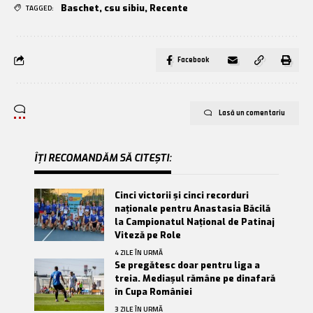
Baschet
,
csu sibiu
,
Recente
TAGGED:
Facebook
Lasă un comentariu
ÎȚI RECOMANDĂM SĂ CITEȘTI:
Cinci victorii și cinci recorduri
naționale pentru Anastasia Băcilă
la Campionatul Național de Patinaj
Viteză pe Role
4 ZILE ÎN URMĂ
Se pregătesc doar pentru liga a
treia. Mediașul rămâne pe dinafară
în Cupa României
3 ZILE ÎN URMĂ