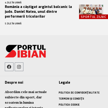
4 ZILE ÎN URMĂ
România a câștigat argintul balcanic la
judo. Daniel Natea, unul dintre
performerii tricolorilor
SPORTUL ZILNIC
5 ZILE ÎN URMĂ
Despre noi
Legale
Abordăm cele mai actuale
POLITICA DE CONFIDENȚIALITATE
subiecte din sport, dar
TERMENI ȘI CONDIȚII
scoatem în lumina
POLITICA COOKIE
reflectoarelor și istoria