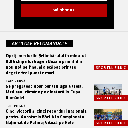
Mă abonez!
ARTICOLE RECOMANDATE
Opriți meciurile Șelimbărului în minutul
80! Echipa lui Eugen Beza a primit din
nou gol pe final și a scăpat printre
SPORTUL ZILNIC
degete trei puncte mari
4 ORE ÎN URMĂ
Se pregătesc doar pentru liga a treia.
Mediașul rămâne pe dinafară în Cupa
României
SPORTUL ZILNIC
3 ZILE ÎN URMĂ
Cinci victorii și cinci recorduri naționale
pentru Anastasia Băcilă la Campionatul
Național de Patinaj Viteză pe Role
SPORTUL ZILNIC