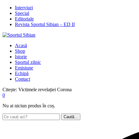
Interviuri
Special
Editoriale
Revista Sportul Sibian – ED II
Acasă
Shop
Istorie
Sportul zilnic
Emisiune
Echipă
Contact
Citește:
Victimele revelației Corona
0
Nu ai niciun produs în coș.