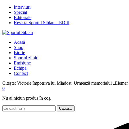
Interviuri
Special
Editoriale
Revista Sportul Sibian – ED II
Acasă
Shop
Istorie
Sportul zilnic
Emisiune
Echipă
Contact
Citește:
Victorie împotriva lui Mladost. Urmează memorialul „Elemer
0
Nu ai niciun produs în coș.