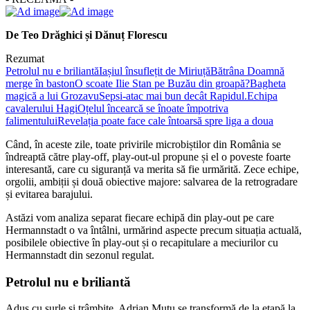
De Teo Drăghici și Dănuț Florescu
Rezumat
Petrolul nu e briliantă
Iașiul însuflețit de Miriuță
Bătrâna Doamnă
merge în baston
O scoate Ilie Stan pe Buzău din groapă?
Bagheta
magică a lui Grozavu
Sepsi-atac mai bun decât Rapidul.
Echipa
cavalerului Hagi
Oțelul încearcă se înoate împotriva
falimentului
Revelația poate face cale întoarsă spre liga a doua
Când, în aceste zile, toate privirile microbiștilor din România se
îndreaptă către play-off, play-out-ul propune și el o poveste foarte
interesantă, care cu siguranță va merita să fie urmărită. Zece echipe,
orgolii, ambiții și două obiective majore: salvarea de la retrogradare
și evitarea barajului.
Astăzi vom analiza separat fiecare echipă din play-out pe care
Hermannstadt o va întâlni, urmărind aspecte precum situația actuală,
posibilele obiective în play-out și o recapitulare a meciurilor cu
Hermannstadt din sezonul regulat.
Petrolul nu e briliantă
Adus cu surle și trâmbițe, Adrian Mutu se transformă de la etapă la