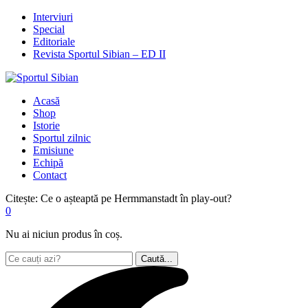
Interviuri
Special
Editoriale
Revista Sportul Sibian – ED II
Acasă
Shop
Istorie
Sportul zilnic
Emisiune
Echipă
Contact
Citește:
Ce o așteaptă pe Hermmanstadt în play-out?
0
Nu ai niciun produs în coș.