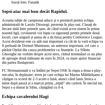
Sursă foto: Fanatik
Sepsi-atac mai bun decât Rapidul
.
Aceasta ediție de campionat aduce și o premieră pentru echipa
administrată de Laszlo Dioszegi: prezența în play-out. Clasați de
fiecare dată între primele șase, de când există acest sistem în prima
noastră ligă, covăsnenii vor lupta cu siguranță pentru primele două
locuri, care asigură și șansa de a da baraj pentru Conference League.
Acest deziderat este cu atât mai important cu cât de la vară echipa va
fi preluată de Dorinel Munteanu, un antrenor important, cel care a
părăsit Oțelul din cauza problemelor cu finanțele. La Sfântu
Gheorghe nu vorbim despre acest stres, clubul terminând cu un plus
de aproape două milioane de euro în 2024, cu mare ajutor financiar
din partea Budapestei.
FC Hermannstadt o va întâlni pe Sepsi OSK în etapa a doua a play-
out-ului, în deplasare, teren pe care echipa lui Marius Măldărășanu a
câștigat cu scorul de 2-3 acum o lună, atunci când Ianis Stoica a
intrat după pauză și a marcat prima „triplă” din carieră. În meciul tur,
Sepsi s-a distrat la Sibiu, câștigând cu 0-4.
Echipa cavalerului Hagi