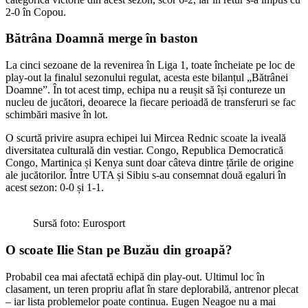
2-0 în Copou.
Bătrâna Doamnă merge în baston
La cinci sezoane de la revenirea în Liga 1, toate încheiate pe loc de
play-out la finalul sezonului regulat, acesta este bilanțul „Bătrânei
Doamne”. În tot acest timp, echipa nu a reușit să își contureze un
nucleu de jucători, deoarece la fiecare perioadă de transferuri se fac
schimbări masive în lot.
O scurtă privire asupra echipei lui Mircea Rednic scoate la iveală
diversitatea culturală din vestiar. Congo, Republica Democratică
Congo, Martinica și Kenya sunt doar câteva dintre țările de origine
ale jucătorilor. Între UTA și Sibiu s-au consemnat două egaluri în
acest sezon: 0-0 și 1-1.
Sursă foto: Eurosport
O scoate Ilie Stan pe Buzău din groapă?
Probabil cea mai afectată echipă din play-out. Ultimul loc în
clasament, un teren propriu aflat în stare deplorabilă, antrenor plecat
– iar lista problemelor poate continua. Eugen Neagoe nu a mai