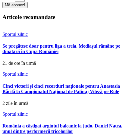
Mă abonez!
Articole recomandate
Sportul zilnic
Se pregătesc doar pentru liga a treia. Mediașul rămâne pe
dinafară în Cupa României
21 de ore în urmă
Sportul zilnic
Cinci victorii și cinci recorduri naționale pentru Anastasia
Băcilă la Campionatul Național de Patinaj Viteză pe Role
2 zile în urmă
Sportul zilnic
România a câștigat argintul balcanic la judo. Daniel Natea,
unul dintre performerii tricolorilor