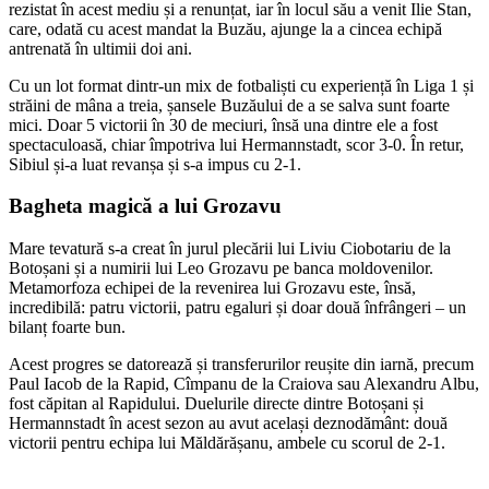
rezistat în acest mediu și a renunțat, iar în locul său a venit Ilie Stan,
care, odată cu acest mandat la Buzău, ajunge la a cincea echipă
antrenată în ultimii doi ani.
Cu un lot format dintr-un mix de fotbaliști cu experiență în Liga 1 și
străini de mâna a treia, șansele Buzăului de a se salva sunt foarte
mici. Doar 5 victorii în 30 de meciuri, însă una dintre ele a fost
spectaculoasă, chiar împotriva lui Hermannstadt, scor 3-0. În retur,
Sibiul și-a luat revanșa și s-a impus cu 2-1.
Bagheta magică a lui Grozavu
Mare tevatură s-a creat în jurul plecării lui Liviu Ciobotariu de la
Botoșani și a numirii lui Leo Grozavu pe banca moldovenilor.
Metamorfoza echipei de la revenirea lui Grozavu este, însă,
incredibilă: patru victorii, patru egaluri și doar două înfrângeri – un
bilanț foarte bun.
Acest progres se datorează și transferurilor reușite din iarnă, precum
Paul Iacob de la Rapid, Cîmpanu de la Craiova sau Alexandru Albu,
fost căpitan al Rapidului. Duelurile directe dintre Botoșani și
Hermannstadt în acest sezon au avut același deznodământ: două
victorii pentru echipa lui Măldărășanu, ambele cu scorul de 2-1.