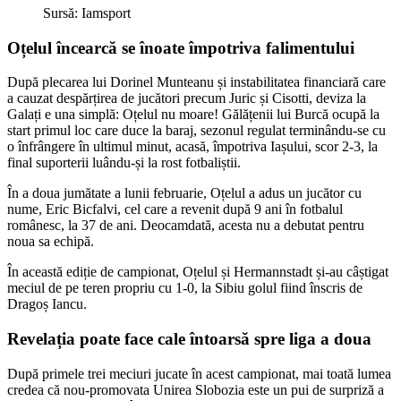
Sursă: Iamsport
Oțelul încearcă se înoate împotriva falimentului
După plecarea lui Dorinel Munteanu și instabilitatea financiară care
a cauzat despărțirea de jucători precum Juric și Cisotti, deviza la
Galați e una simplă: Oțelul nu moare! Gălățenii lui Burcă ocupă la
start primul loc care duce la baraj, sezonul regulat terminându-se cu
o înfrângere în ultimul minut, acasă, împotriva Iașului, scor 2-3, la
final suporterii luându-și la rost fotbaliștii.
În a doua jumătate a lunii februarie, Oțelul a adus un jucător cu
nume, Eric Bicfalvi, cel care a revenit după 9 ani în fotbalul
românesc, la 37 de ani. Deocamdată, acesta nu a debutat pentru
noua sa echipă.
În această ediție de campionat, Oțelul și Hermannstadt și-au câștigat
meciul de pe teren propriu cu 1-0, la Sibiu golul fiind înscris de
Dragoș Iancu.
Revelația poate face cale întoarsă spre liga a doua
După primele trei meciuri jucate în acest campionat, mai toată lumea
credea că nou-promovata Unirea Slobozia este un pui de surpriză a