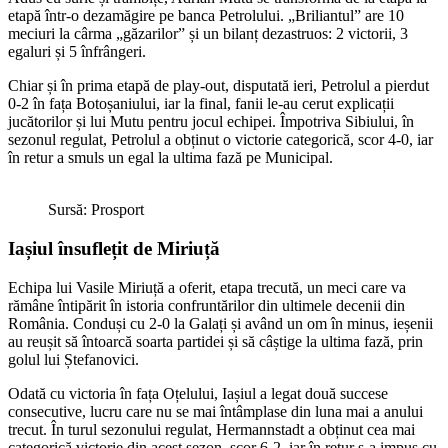
etapă într-o dezamăgire pe banca Petrolului. „Briliantul” are 10
meciuri la cârma „găzarilor” și un bilanț dezastruos: 2 victorii, 3
egaluri și 5 înfrângeri.
Chiar și în prima etapă de play-out, disputată ieri, Petrolul a pierdut
0-2 în fața Botoșaniului, iar la final, fanii le-au cerut explicații
jucătorilor și lui Mutu pentru jocul echipei. Împotriva Sibiului, în
sezonul regulat, Petrolul a obținut o victorie categorică, scor 4-0, iar
în retur a smuls un egal la ultima fază pe Municipal.
Sursă: Prosport
Iașiul însuflețit de Miriuță
Echipa lui Vasile Miriuță a oferit, etapa trecută, un meci care va
rămâne întipărit în istoria confruntărilor din ultimele decenii din
România. Conduși cu 2-0 la Galați și având un om în minus, ieșenii
au reușit să întoarcă soarta partidei și să câștige la ultima fază, prin
golul lui Ștefanovici.
Odată cu victoria în fața Oțelului, Iașiul a legat două succese
consecutive, lucru care nu se mai întâmplase din luna mai a anului
trecut. În turul sezonului regulat, Hermannstadt a obținut cea mai
categorică victorie din acest sezon, scor 6-2, iar în retur s-a impus cu