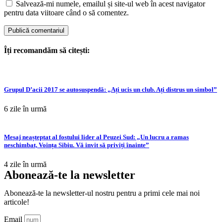
Salvează-mi numele, emailul și site-ul web în acest navigator
pentru data viitoare când o să comentez.
Îți recomandăm să citești:
Grupul D’acii 2017 se autosuspendă: „Ați ucis un club. Ați distrus un simbol”
6 zile în urmă
Mesaj neașteptat al fostului lider al Peuzei Sud: „Un lucru a ramas
neschimbat, Voința Sibiu. Vă invit să priviți înainte”
4 zile în urmă
Abonează-te la newsletter
Abonează-te la newsletter-ul nostru pentru a primi cele mai noi
articole!
Email