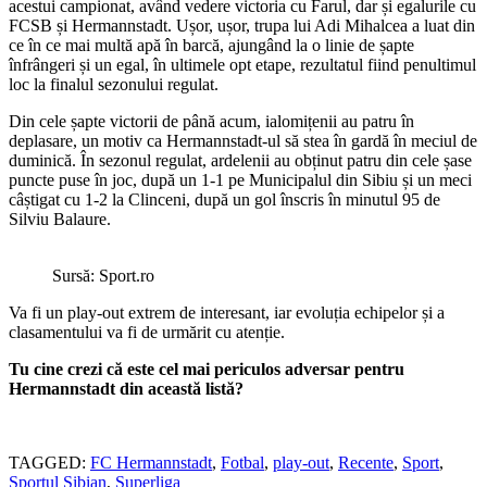
acestui campionat, având vedere victoria cu Farul, dar și egalurile cu
FCSB și Hermannstadt. Ușor, ușor, trupa lui Adi Mihalcea a luat din
ce în ce mai multă apă în barcă, ajungând la o linie de șapte
înfrângeri și un egal, în ultimele opt etape, rezultatul fiind penultimul
loc la finalul sezonului regulat.
Din cele șapte victorii de până acum, ialomițenii au patru în
deplasare, un motiv ca Hermannstadt-ul să stea în gardă în meciul de
duminică. În sezonul regulat, ardelenii au obținut patru din cele șase
puncte puse în joc, după un 1-1 pe Municipalul din Sibiu și un meci
câștigat cu 1-2 la Clinceni, după un gol înscris în minutul 95 de
Silviu Balaure.
Sursă: Sport.ro
Va fi un play-out extrem de interesant, iar evoluția echipelor și a
clasamentului va fi de urmărit cu atenție.
Tu cine crezi că este cel mai periculos adversar pentru
Hermannstadt din această listă?
TAGGED:
FC Hermannstadt
,
Fotbal
,
play-out
,
Recente
,
Sport
,
Sportul Sibian
,
Superliga