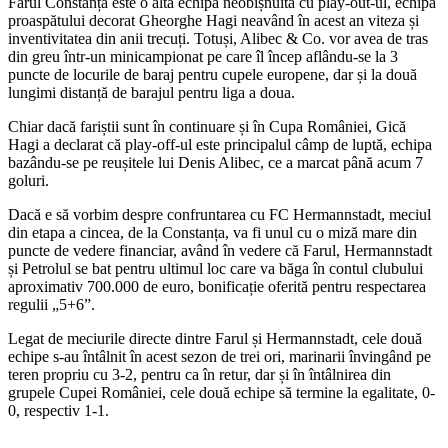
Farul Constanța este o altă echipă neobișnuită cu play-out-ul, echipa
proaspătului decorat Gheorghe Hagi neavând în acest an viteza și
inventivitatea din anii trecuți. Totuși, Alibec & Co. vor avea de tras
din greu într-un minicampionat pe care îl încep aflându-se la 3
puncte de locurile de baraj pentru cupele europene, dar și la două
lungimi distanță de barajul pentru liga a doua.
Chiar dacă fariștii sunt în continuare și în Cupa României, Gică
Hagi a declarat că play-off-ul este principalul câmp de luptă, echipa
bazându-se pe reușitele lui Denis Alibec, ce a marcat până acum 7
goluri.
Dacă e să vorbim despre confruntarea cu FC Hermannstadt, meciul
din etapa a cincea, de la Constanța, va fi unul cu o miză mare din
puncte de vedere financiar, având în vedere că Farul, Hermannstadt
și Petrolul se bat pentru ultimul loc care va băga în contul clubului
aproximativ 700.000 de euro, bonificație oferită pentru respectarea
regulii „5+6”.
Legat de meciurile directe dintre Farul și Hermannstadt, cele două
echipe s-au întâlnit în acest sezon de trei ori, marinarii învingând pe
teren propriu cu 3-2, pentru ca în retur, dar și în întâlnirea din
grupele Cupei României, cele două echipe să termine la egalitate, 0-
0, respectiv 1-1.