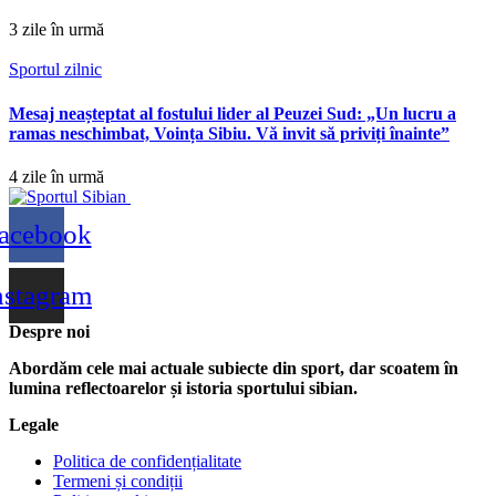
3 zile în urmă
Sportul zilnic
Mesaj neașteptat al fostului lider al Peuzei Sud: „Un lucru a
ramas neschimbat, Voința Sibiu. Vă invit să priviți înainte”
4 zile în urmă
acebook
nstagram
Despre noi
Abordăm cele mai actuale subiecte din sport, dar scoatem în
lumina reflectoarelor și istoria sportului sibian.
Legale
Politica de confidențialitate
Termeni și condiții