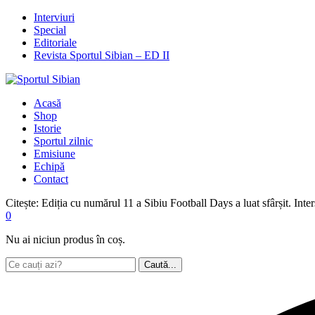
Interviuri
Special
Editoriale
Revista Sportul Sibian – ED II
Acasă
Shop
Istorie
Sportul zilnic
Emisiune
Echipă
Contact
Citește:
Ediția cu numărul 11 a Sibiu Football Days a luat sfârșit. Inter
0
Nu ai niciun produs în coș.