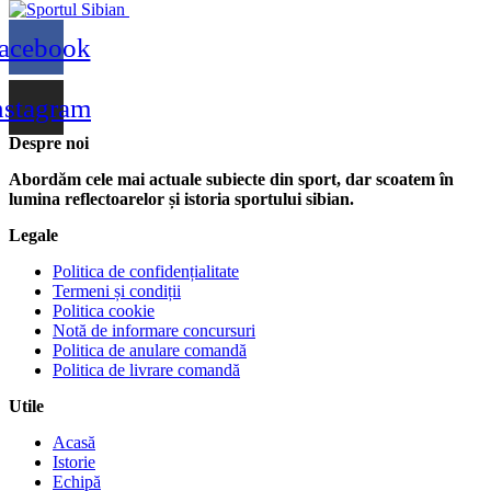
acebook
nstagram
Despre noi
Abordăm cele mai actuale subiecte din sport, dar scoatem în
lumina reflectoarelor și istoria sportului sibian.
Legale
Politica de confidențialitate
Termeni și condiții
Politica cookie
Notă de informare concursuri
Politica de anulare comandă
Politica de livrare comandă
Utile
Acasă
Istorie
Echipă