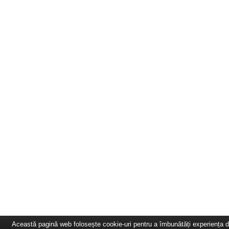
Această pagină web folosește cookie-uri pentru a îmbunătăți experiența 