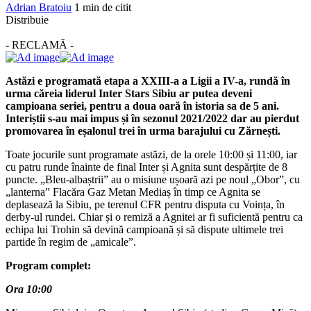
Adrian Bratoiu
1 min de citit
Distribuie
- RECLAMĂ -
Astăzi e programată etapa a XXIII-a a Ligii a IV-a, rundă în
urma căreia liderul Inter Stars Sibiu ar putea deveni
campioana seriei, pentru a doua oară în istoria sa de 5 ani.
Interiștii s-au mai impus și în sezonul 2021/2022 dar au pierdut
promovarea în eșalonul trei în urma barajului cu Zărnești.
Toate jocurile sunt programate astăzi, de la orele 10:00 și 11:00, iar
cu patru runde înainte de final Inter și Agnita sunt despărțite de 8
puncte. „Bleu-albaștrii” au o misiune ușoară azi pe noul „Obor”, cu
„lanterna” Flacăra Gaz Metan Mediaș în timp ce Agnita se
deplasează la Sibiu, pe terenul CFR pentru disputa cu Voința, în
derby-ul rundei. Chiar și o remiză a Agnitei ar fi suficientă pentru ca
echipa lui Trohin să devină campioană și să dispute ultimele trei
partide în regim de „amicale”.
Program complet:
Ora 10:00