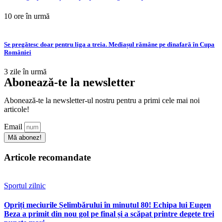
10 ore în urmă
Se pregătesc doar pentru liga a treia. Mediașul rămâne pe dinafară în Cupa
României
3 zile în urmă
Abonează-te la newsletter
Abonează-te la newsletter-ul nostru pentru a primi cele mai noi
articole!
Email
Mă abonez!
Articole recomandate
Sportul zilnic
Opriți meciurile Șelimbărului în minutul 80! Echipa lui Eugen
Beza a primit din nou gol pe final și a scăpat printre degete trei