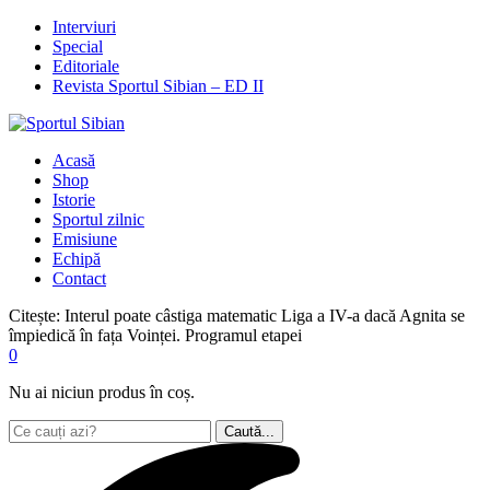
Interviuri
Special
Editoriale
Revista Sportul Sibian – ED II
Acasă
Shop
Istorie
Sportul zilnic
Emisiune
Echipă
Contact
Citește:
Interul poate câstiga matematic Liga a IV-a dacă Agnita se
împiedică în fața Voinței. Programul etapei
0
Nu ai niciun produs în coș.