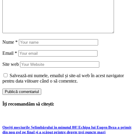
Nume
*
Email
*
Site web
Salvează-mi numele, emailul și site-ul web în acest navigator
pentru data viitoare când o să comentez.
Îți recomandăm să citești:
Opriți meciurile Șelimbărului în minutul 80! Echipa lui Eugen Beza a primit
din nou gol pe final și a scăpat printre degete trei puncte mari