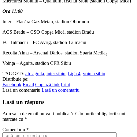
Miercurea Sibiului – Quantum Arsenal Sibiu (stadion Copșa Mică)
Ora 11:00
Inter – Flacăra Gaz Metan, stadion Obor nou
ACS Bradu – CSO Copșa Mică, stadion Bradu
FC Tălmaciu – FC Avrig, stadion Tălmaciu
Recolta Alma – Arsenal Dârlos, stadion Sparta Mediaș
Voința – Agnita, stadion CFR Sibiu
TAGGED:
afc agnita
,
inter sibiu
,
Liga 4
,
vointa sibiu
Distribuie pe:
Facebook
Email
Copiază link
Print
Lasă un comentariu
Lasă un comentariu
Lasă un răspuns
Adresa ta de email nu va fi publicată.
Câmpurile obligatorii sunt
marcate cu
*
Comentariu
*