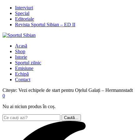
Interviuri
Special
Editoriale
Revista Sportul Sibian – ED II
Acasă
Shop
Istorie
Sportul zilnic
Emisiune
Echipă
Contact
Citește:
Vezi echipele de start pentru Oțelul Galați – Hermannstadt
0
Nu ai niciun produs în coș.