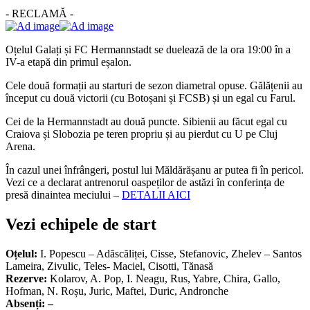
- RECLAMĂ -
Oțelul Galați și FC Hermannstadt se duelează de la ora 19:00 în a
IV-a etapă din primul eșalon.
Cele două formații au starturi de sezon diametral opuse. Gălățenii au
început cu două victorii (cu Botoșani și FCSB) și un egal cu Farul.
Cei de la Hermannstadt au două puncte. Sibienii au făcut egal cu
Craiova și Slobozia pe teren propriu și au pierdut cu U pe Cluj
Arena.
În cazul unei înfrângeri, postul lui Măldărășanu ar putea fi în pericol.
Vezi ce a declarat antrenorul oaspeților de astăzi în conferința de
presă dinaintea meciului –
DETALII AICI
Vezi echipele de start
Oțelul:
I. Popescu – Adăscăliței, Cisse, Stefanovic, Zhelev – Santos
Lameira, Zivulic, Teles- Maciel, Cisotti, Tănasă
Rezerve:
Kolarov, A. Pop, I. Neagu, Rus, Yabre, Chira, Gallo,
Hofman, N. Roșu, Juric, Maftei, Duric, Andronche
Absenți: –