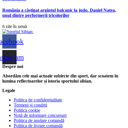
România a câștigat argintul balcanic la judo. Daniel Natea,
unul dintre performerii tricolorilor
6 zile în urmă
acebook
nstagram
Despre noi
Abordăm cele mai actuale subiecte din sport, dar scoatem în
lumina reflectoarelor și istoria sportului sibian.
Legale
Politica de confidențialitate
Termeni și condiții
Politica cookie
Notă de informare concursuri
Politica de anulare comandă
Politica de livrare comandă