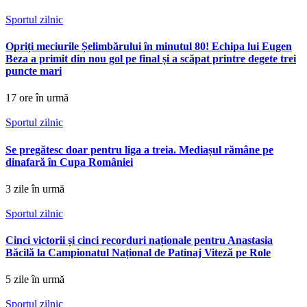
Sportul zilnic
Opriți meciurile Șelimbărului în minutul 80! Echipa lui Eugen
Beza a primit din nou gol pe final și a scăpat printre degete trei
puncte mari
17 ore în urmă
Sportul zilnic
Se pregătesc doar pentru liga a treia. Mediașul rămâne pe
dinafară în Cupa României
3 zile în urmă
Sportul zilnic
Cinci victorii și cinci recorduri naționale pentru Anastasia
Băcilă la Campionatul Național de Patinaj Viteză pe Role
5 zile în urmă
Sportul zilnic