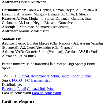
Antrenor:
Dorinel Munteanu
Hermannstadt
: Căbuz – Căpușă, Găman, Bejan, A. Oroian – R.
Deaconu, A. Ivanov, Murgia – Balaure, A. Chițu, I. Stoica
Rezerve
: A. Pop, Muțiu – I. Stoica, Dr. Iancu, Gandila, Jipa,
Ciubotaru, Al. Luca, Neguț, Biceanu, Goncalves
Absenți:
J. Markovic, Selimovic (accidentați)
Antrenor:
Marius Măldărășanu
Stadion:
Oțelul
Arbitru
: Fesnic Horatiu Mircea (Cluj-Napoca).
A1
: Avram Valentin
(Bucureşti),
A2
: Cerei Alexandru (Cluj-Napoca)
Arbitru VAR:
Costreie Sorin (Voluntari).
Arbitru AVAR:
Vodă
Alexandru (Alba Iulia)
Partida urmează să fie transmisă în direct pe Digi Sport și Prima
Sport.
TAGGED:
Fotbal
,
Recomandat
,
Sibiu
,
Sport
,
Sportul Sibian
Sursă:
FOTO - FC Hermannstadt
Distribuie pe:
Facebook
Email
Copiază link
Print
Lasă un comentariu
Lasă un comentariu
Lasă un răspuns