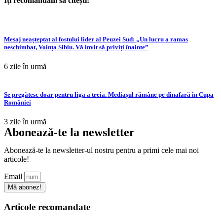
Îți recomandăm să citești:
Mesaj neașteptat al fostului lider al Peuzei Sud: „Un lucru a ramas
neschimbat, Voința Sibiu. Vă invit să priviți înainte”
6 zile în urmă
Se pregătesc doar pentru liga a treia. Mediașul rămâne pe dinafară în Cupa
României
3 zile în urmă
Abonează-te la newsletter
Abonează-te la newsletter-ul nostru pentru a primi cele mai noi
articole!
Email
Mă abonez!
Articole recomandate