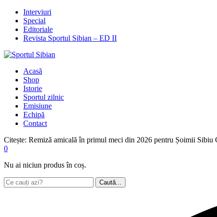
Interviuri
Special
Editoriale
Revista Sportul Sibian – ED II
Acasă
Shop
Istorie
Sportul zilnic
Emisiune
Echipă
Contact
Citește:
Remiză amicală în primul meci din 2026 pentru Șoimii Sibiu
0
Nu ai niciun produs în coș.